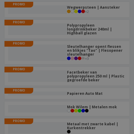
PROMO
Wegwerpsteen | Aansteker
+
2
PROMO
Polypropyleen
longdrinkbeker 240ml |
Highball glazen
PROMO
Sleutelhanger opent flessen
en blikjes "Tao" | Flesopener
sleutelhanger
+
3
PROMO
Facetbeker van
polypropyleen 250 ml | Plastic
gegroefde beker
PROMO
Papieren Auto Mat
Mok Wilem | Metalen mok
PROMO
Metaal met zwarte kabel |
Kurkentrekker