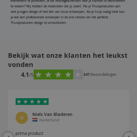
evenement te promoten, of om relatiegeschenken voor je klanten of werknemers
te maken? Wij hebben de materialen die jij zoekt. Pas je Thuisproducten aan
met je eigen design of met één van onze ontwerpen. Als je hulp nodig hebt kan
je ook een professionele ontwerper in de arm nemen om het perfecte
Thuisproducten design te ontwikkelen.
Bekijk wat onze klanten het leukst
vonden
4.1
/5
247
Beoordelingen
Niels Van Bladeren
N
Nederland
prima product