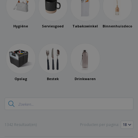
Hygiëne
Serviesgoed
Tabakswinkel
Binnenhuisdecorat
Opslag
Bestek
Drinkwaren
1342 Resultaat(en)
Producten per pagina: