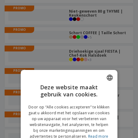
PROMO
Niet-geweven 80 g THYME |
Keukenschort
PROMO
Schort COFFEE | Taille Schort
+
5
PROMO
Driehoekige sjaal FIESTA |
Chef-Kok Halsdoek
+
3
PROMO
Jutezak voor 1 fles 750ml
JUTEONE | Wijntassen
Deze website maakt
PROMO
gebruik van cookies.
ENGLISH
Polycarbonaat shotbeker
30ml (onbreekbaar) |
Shotbekertje
DUTCH
Door op “Alle cookies accepteren” te klikken
gaat u akkoord met het opslaan van cookies
PROMO
Gin Glass 700ml SANTOS |
op uw apparaat voor het verbeteren van
Ginbeker
websitenavigatie, het analyseren, te helpen
bij onze marketinginspanningen en om
Wijnglas 190ml SAVOIE
advertenties te personaliseren.
Read more