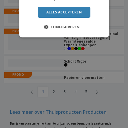
LUMINARC | Wijnbeker
PROMO
ALLES ACCEPTEREN
Met magneet PARIS |
Flessenopener
CONFIGUREREN
PROMO
Klein niet-geweven materiaal
van 80 g, hitteverzegeld |
Warmtegesealde
Expositieshopper
Schort Xigor
PROMO
Papieren vloermatten
‹
›
1
2
3
4
5
Lees meer over Thuisproducten Producten
Ben je van plan om je merk aan te prijzen op een beurs, om je aankomende