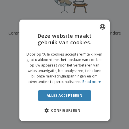
n
t
o
e
n
i
s
d
k
V
a
i
e
e
n
n
l
r
t
g
We hebben momenteel geen resultaten voor
"
"
e
p
e
K
n
Controleer of u het correct hebt gespeld of zoek een andere
a
n
Deze website maakt
o
k
term.
gebruik van cookies.
ENGLISH
o
k
p
i
×
A
DUTCH
o
duidelijke zoek
n
Door op “Alle cookies accepteren” te klikken
l
p
g
gaat u akkoord met het opslaan van cookies
l
o
op uw apparaat voor het verbeteren van
e
n
Inloggen /
websitenavigatie, het analyseren, te helpen
p
d
Registreren
bij onze marketinginspanningen en om
r
e
advertenties te personaliseren.
Read more
o
r
d
w
Klantenservice
u
e
ALLES ACCEPTEREN
c
r
t
p
e
CONFIGUREREN
n