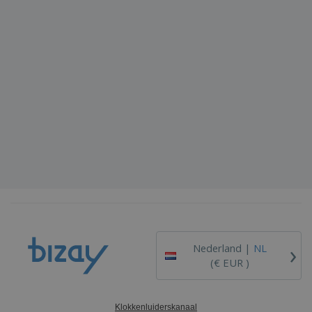
›
Nederland |
NL
(€ EUR )
Klokkenluiderskanaal