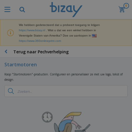
0
B
e
s
t
We hebben gedetecteerd dat u probeert toegang te krijgen
M
s
https://www.bizay.nl
. Wist u dat we een winkel hebben in
a
e
Verenigde Staten van Amerika? Doe uw aankopen in
r
l
https://www.360onlineprint.com
k
l
P
e
e
r
Terug naar Pechverhelping
t
r
o
i
s
m
n
Startmotoren
D
o
g
i
t
M
Koop "Startmotoren"-producten. Configureer en personaliseer ze met uw logo, tekst of
s
i
a
design.
p
e
t
K
l
-
e
a
a
P
r
n
y
r
i
t
s
o
T
a
o
e
d
a
a
o
n
u
s
l
r
E
c
s
a
x
K
t
e
r
p
l
e