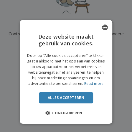
n
t
o
e
n
i
s
d
k
V
a
i
e
e
n
n
l
r
t
g
We hebben momenteel geen resultaten voor
"
"
e
p
e
K
n
Controleer of u het correct hebt gespeld of zoek een andere
a
n
Deze website maakt
o
k
term.
gebruik van cookies.
ENGLISH
o
k
p
i
×
A
DUTCH
o
duidelijke zoek
n
Door op “Alle cookies accepteren” te klikken
l
p
g
gaat u akkoord met het opslaan van cookies
l
o
op uw apparaat voor het verbeteren van
e
n
Inloggen /
websitenavigatie, het analyseren, te helpen
p
d
Registreren
bij onze marketinginspanningen en om
r
e
advertenties te personaliseren.
Read more
o
r
d
w
Klantenservice
u
e
ALLES ACCEPTEREN
c
r
t
p
e
CONFIGUREREN
n