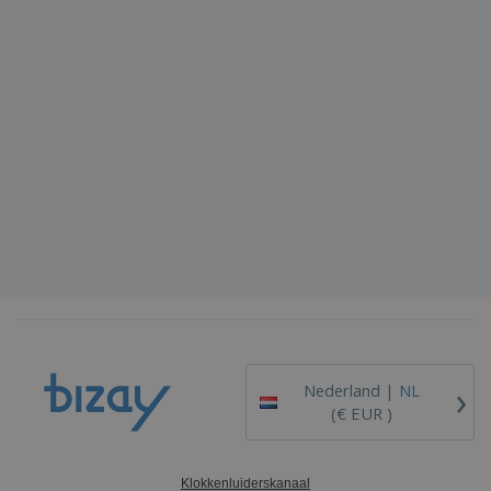
›
Nederland |
NL
(€ EUR )
Klokkenluiderskanaal