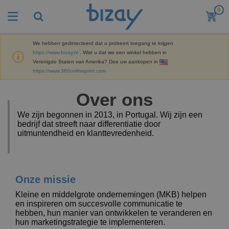
0
B
e
s
t
We hebben gedetecteerd dat u probeert toegang te krijgen
M
s
https://www.bizay.nl
. Wist u dat we een winkel hebben in
a
e
Verenigde Staten van Amerika? Doe uw aankopen in
r
l
https://www.360onlineprint.com
k
l
P
e
e
r
t
Over ons
r
o
i
s
m
n
D
We zijn begonnen in 2013, in Portugal. Wij zijn een
o
g
i
bedrijf dat streeft naar differentiatie door
t
M
s
uitmuntendheid en klanttevredenheid.
i
a
p
e
t
K
l
-
e
a
a
P
r
n
y
r
i
t
Onze missie
s
o
T
a
o
e
d
a
a
o
Kleine en middelgrote ondernemingen (MKB) helpen
n
u
s
l
r
en inspireren om succesvolle communicatie te
E
c
s
a
hebben, hun manier van ontwikkelen te veranderen en
x
K
t
e
r
hun marketingstrategie te implementeren.
p
l
e