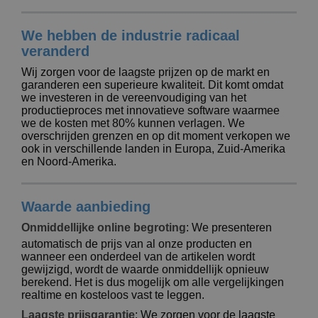
n
t
o
e
n
i
s
d
k
V
a
We hebben de industrie radicaal
i
e
e
n
n
veranderd
l
r
t
g
e
p
e
Wij zorgen voor de laagste prijzen op de markt en
K
n
a
n
garanderen een superieure kwaliteit. Dit komt omdat
o
k
we investeren in de vereenvoudiging van het
o
k
productieproces met innovatieve software waarmee
p
i
we de kosten met 80% kunnen verlagen. We
A
o
n
overschrijden grenzen en op dit moment verkopen we
l
p
g
ook in verschillende landen in Europa, Zuid-Amerika
l
o
en Noord-Amerika.
e
n
Inloggen /
p
d
Registreren
r
e
o
Waarde aanbieding
r
d
w
Klantenservice
Onmiddellijke online begroting
:
We presenteren
u
e
c
automatisch de prijs van al onze producten en
r
t
wanneer een onderdeel van de artikelen wordt
p
e
gewijzigd, wordt de waarde onmiddellijk opnieuw
n
berekend. Het is dus mogelijk om alle vergelijkingen
realtime en kosteloos vast te leggen.
Laagste prijsgarantie
:
We zorgen voor de laagste