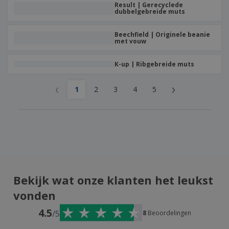
Result | Gerecyclede
dubbelgebreide muts
Beechfield | Originele beanie
met vouw
K-up | Ribgebreide muts
‹
›
1
2
3
4
5
Bekijk wat onze klanten het leukst
vonden
4.5
/5
8
Beoordelingen