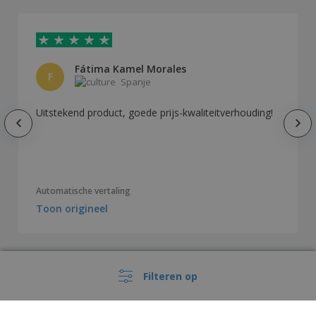
Fátima Kamel Morales
F
Spanje
Uitstekend product, goede prijs-kwaliteitverhouding!
Automatische vertaling
Toon origineel
Hoe onze klanten het product hebben
Filteren op
aangepast