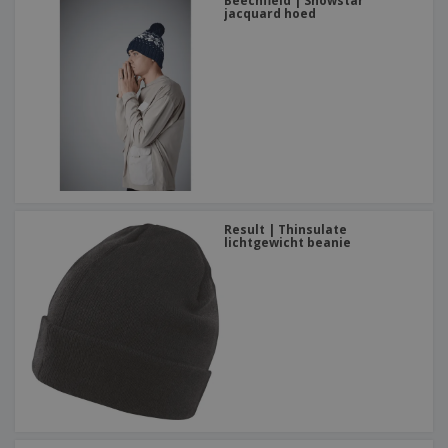
Beechfield | Snowstar
jacquard hoed
Result | Thinsulate
lichtgewicht beanie