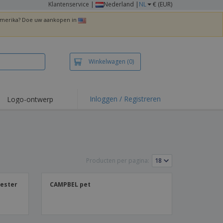
Klantenservice
|
Nederland |
NL
€ (EUR)
 Amerika? Doe uw aankopen in
Winkelwagen
(0)
Inloggen / Registreren
Logo-ontwerp
 items en acties
irts en polo's
duurwerk
Producten per pagina:
enactiviteiten
iswerken
yester
CAMPBEL pet
zenddozen
ersonaliseerde
chenken