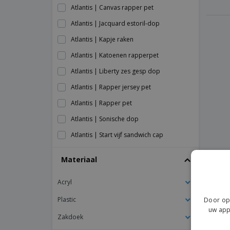
Atlantis | Canvas rapper pet
Atlantis | Jacquard estoril-dop
Atlantis | Kapje raken
Atlantis | Katoenen rapperpet
Atlantis | Liberty zes gesp dop
Atlantis | Rapper jersey pet
Atlantis | Rapper pet
Atlantis | Sonische dop
Atlantis | Start vijf sandwich cap
Atlantis | Terugslagklep
Materiaal
Atlantis | Vrijheid sandwich dop
Acryl
Atlantis | Vrijheid vijf pet
Atlantis | Winnaar dop
Plastic
Door op 
uw app
Atlantis | Zoom bies sandwich dop
Zakdoek