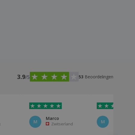
3.9
/5
53
Beoordelingen
Marco
Marco
M
M
k
Zwitserland
Italië