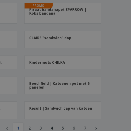
logische producten
PROMO
ken en
Piraat bandanapet SPARROW |
alogussen
Koks bandana
CLAIRE "sandwich" dop
t
Kindermuts CHILKA
Beechfield | Katoenen pet met 6
panelen
A
Result | Sandwich cap van katoen
‹
›
1
2
3
4
5
6
7