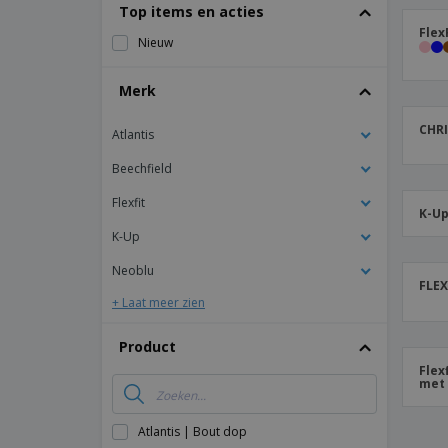
T-shirt
Top items en acties
Flex
Magneten
Nieuw
Spandoeken
Merk
CHRI
Atlantis
Beechfield
Flexfit
K-Up
K-Up
Neoblu
FLEX
+ Laat meer zien
Product
Flex
met 
Atlantis | Bout dop