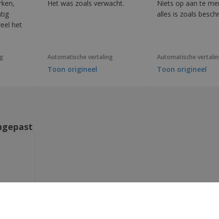
rken,
Het was zoals verwacht.
Niets op aan te me
tig
alles is zoals besch
veel het
ng
Automatische vertaling
Automatische vertali
Toon origineel
Toon origineel
ngepast