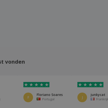
st vonden
Floriano Soares
junkycat
F
J
k
Portugal
Frankrij