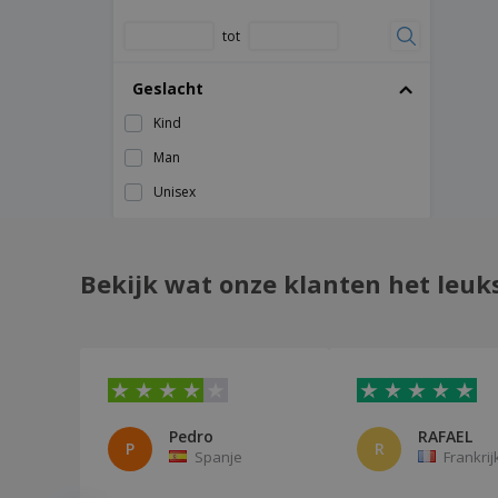
Beechfield | Cap met 5 Panelen Rapper
tot
Beechfield | Coolmax Flow mesh hoed
Geslacht
Beechfield | Gebreide muts met 6
panelen
Kind
Beechfield | Grand Prix-cap
Man
Beechfield | Heritage Bakerboy baret
Unisex
Beechfield | Hoed van imitatiesuède met
6 panelen
Beechfield | Jersey Athleisure-truckerpet
Bekijk wat onze klanten het leuk
Beechfield | Junior Trucker vintage pet
Beechfield | Katoenen hoed met laag
profiel
Beechfield | Katoenen pet met 6 panelen
Beechfield | Katoenen truckercap
Pedro
RAFAEL
P
R
Beechfield | Klimop pet
Spanje
Frankrij
Beechfield | LED-lichtkap