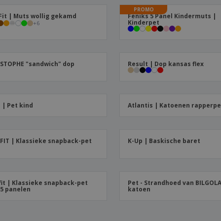
Posters
Eten en snoep
Eco
PROMO
Boe
Fit | Muts wollig gekamd
Feniks 5 Panel Kindermuts |
Koffers en rugzakken
Printeretiketten
cat
Kinderpet
+
6
STOPHE "sandwich" dop
Result | Dop kansas flex
 | Pet kind
Atlantis | Katoenen rapperpe
FIT | Klassieke snapback-pet
K-Up | Baskische baret
fit | Klassieke snapback-pet
Pet - Strandhoed van BILGOL
5 panelen
katoen