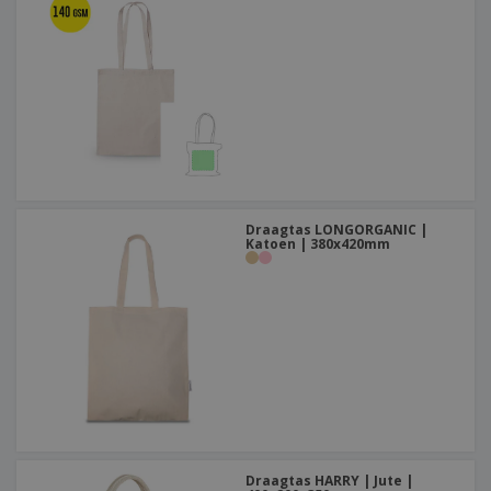
Draagtas LONGORGANIC |
Katoen | 380x420mm
Draagtas HARRY | Jute |