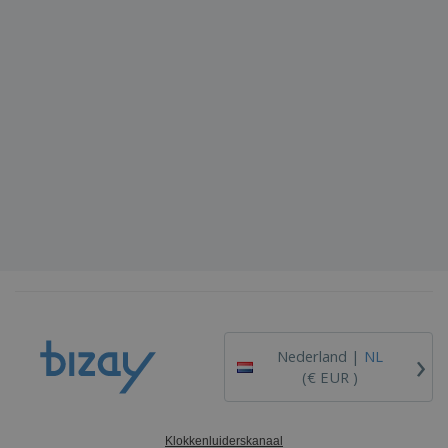
›
Nederland |
NL
(€ EUR )
Klokkenluiderskanaal