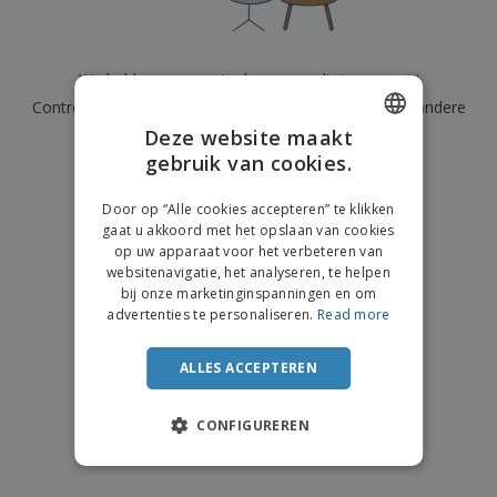
n
t
o
e
n
i
s
d
k
V
a
i
e
e
n
n
We hebben momenteel geen resultaten voor
"
"
l
r
t
g
e
Controleer of u het correct hebt gespeld of zoek een andere
p
e
K
n
a
n
Deze website maakt
term.
o
k
gebruik van cookies.
ENGLISH
o
k
×
p
duidelijke zoek
i
A
DUTCH
o
n
Door op “Alle cookies accepteren” te klikken
l
p
g
gaat u akkoord met het opslaan van cookies
l
o
op uw apparaat voor het verbeteren van
e
n
Inloggen /
websitenavigatie, het analyseren, te helpen
p
d
Registreren
bij onze marketinginspanningen en om
r
e
advertenties te personaliseren.
Read more
o
r
d
w
Klantenservice
u
e
ALLES ACCEPTEREN
c
r
t
p
e
CONFIGUREREN
n