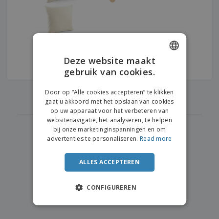
n
t
o
e
n
i
s
d
k
V
a
i
e
e
n
n
l
r
t
g
e
p
e
K
n
a
n
Deze website maakt
o
k
gebruik van cookies.
ENGLISH
o
k
p
i
A
DUTCH
o
‹
›
n
Door op “Alle cookies accepteren” te klikken
1
l
p
g
gaat u akkoord met het opslaan van cookies
l
o
op uw apparaat voor het verbeteren van
e
n
Inloggen /
websitenavigatie, het analyseren, te helpen
p
d
Registreren
bij onze marketinginspanningen en om
r
e
advertenties te personaliseren.
Read more
o
r
d
w
Klantenservice
u
e
ALLES ACCEPTEREN
c
r
t
p
e
CONFIGUREREN
n