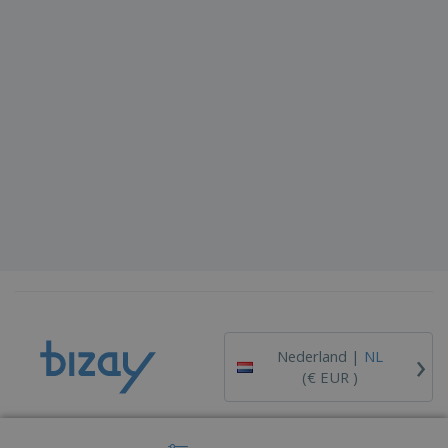
›
Nederland |
NL
(€ EUR )
Klokkenluiderskanaal