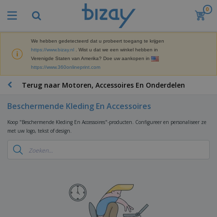
0
B
e
s
t
We hebben gedetecteerd dat u probeert toegang te krijgen
M
s
https://www.bizay.nl
. Wist u dat we een winkel hebben in
a
e
Verenigde Staten van Amerika? Doe uw aankopen in
r
l
https://www.360onlineprint.com
k
l
P
e
e
r
Terug naar Motoren, Accessoires En Onderdelen
t
r
o
i
s
m
n
Beschermende Kleding En Accessoires
D
o
g
i
t
M
Koop "Beschermende Kleding En Accessoires"-producten. Configureer en personaliseer ze
s
i
a
met uw logo, tekst of design.
p
e
t
K
l
-
e
a
a
P
r
n
y
r
i
t
s
o
T
a
o
e
d
a
a
o
n
u
s
l
r
E
c
s
a
x
K
t
e
r
p
l
e