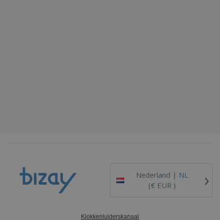
›
Nederland |
NL
(€ EUR )
Klokkenluiderskanaal