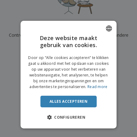
n
t
o
e
n
i
s
d
k
V
a
i
e
e
n
n
l
r
t
g
We hebben momenteel geen resultaten voor
"
"
e
p
e
K
n
Controleer of u het correct hebt gespeld of zoek een andere
a
n
Deze website maakt
o
k
term.
gebruik van cookies.
ENGLISH
o
k
p
i
×
A
DUTCH
o
duidelijke zoek
n
Door op “Alle cookies accepteren” te klikken
l
p
g
gaat u akkoord met het opslaan van cookies
l
o
op uw apparaat voor het verbeteren van
e
n
Inloggen /
websitenavigatie, het analyseren, te helpen
p
d
Registreren
bij onze marketinginspanningen en om
r
e
advertenties te personaliseren.
Read more
o
r
d
w
Klantenservice
u
e
ALLES ACCEPTEREN
c
r
t
p
e
CONFIGUREREN
n