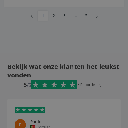
‹
›
1
2
3
4
5
Bekijk wat onze klanten het leukst
vonden
5
/5
4
Beoordelingen
Paulo
P
Portugal