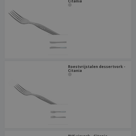
Citania
Roestvrijstalen dessertvork -
Citania