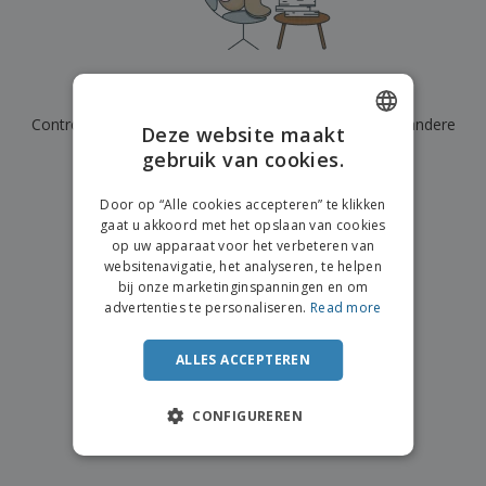
n
t
o
e
n
i
s
d
k
V
a
i
e
e
n
n
l
r
t
g
We hebben momenteel geen resultaten voor
"
"
e
p
e
K
n
Controleer of u het correct hebt gespeld of zoek een andere
a
n
Deze website maakt
o
k
term.
gebruik van cookies.
ENGLISH
o
k
p
i
×
A
DUTCH
o
duidelijke zoek
n
Door op “Alle cookies accepteren” te klikken
l
p
g
gaat u akkoord met het opslaan van cookies
l
o
op uw apparaat voor het verbeteren van
e
n
Inloggen /
websitenavigatie, het analyseren, te helpen
p
d
Registreren
bij onze marketinginspanningen en om
r
e
advertenties te personaliseren.
Read more
o
r
d
w
Klantenservice
u
e
ALLES ACCEPTEREN
c
r
t
p
e
CONFIGUREREN
n