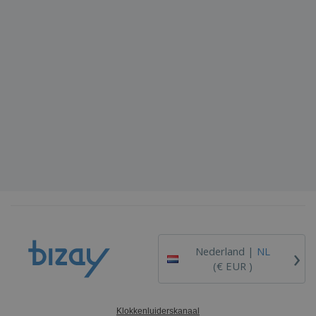
›
Nederland |
NL
(€ EUR )
Klokkenluiderskanaal