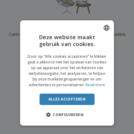
n
t
o
e
n
i
s
d
k
V
a
i
e
e
n
n
l
r
t
g
We hebben momenteel geen resultaten voor
"
"
e
p
e
K
n
Controleer of u het correct hebt gespeld of zoek een andere
a
n
Deze website maakt
o
k
term.
gebruik van cookies.
ENGLISH
o
k
p
i
×
A
DUTCH
o
duidelijke zoek
n
Door op “Alle cookies accepteren” te klikken
l
p
g
gaat u akkoord met het opslaan van cookies
l
o
op uw apparaat voor het verbeteren van
e
n
Inloggen /
websitenavigatie, het analyseren, te helpen
p
d
Registreren
bij onze marketinginspanningen en om
r
e
advertenties te personaliseren.
Read more
o
r
d
w
Klantenservice
u
e
ALLES ACCEPTEREN
c
r
t
p
e
CONFIGUREREN
n