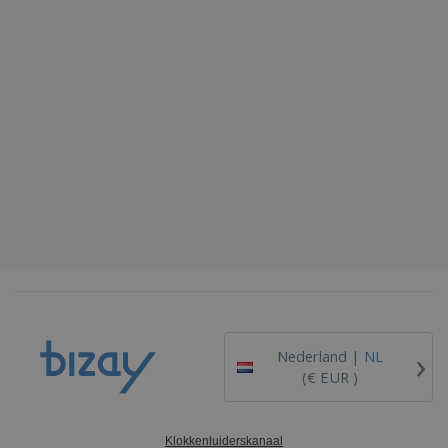
›
Nederland |
NL
(€ EUR )
Klokkenluiderskanaal