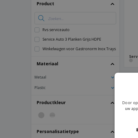
T-shirt
Product
Magneten
Spandoeken
Rvs serviceauto
Service Auto 3 Planken Grijs HDPE
Winkelwagen voor Gastronorm Inox Trays
Serv
Materiaal
Metaal
Plastic
Productkleur
Door op 
uw app
Personalisatietype