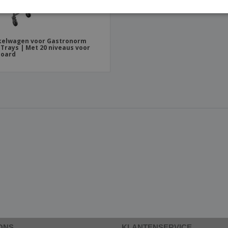
kelwagen voor Gastronorm
 Trays | Met 20 niveaus voor
board
ONS
KLANTENSERVICE