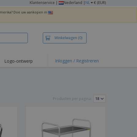
Klantenservice
|
Nederland |
NL
€ (EUR)
 Amerika? Doe uw aankopen in
Winkelwagen
(0)
Inloggen / Registreren
Logo-ontwerp
 items en acties
irts en polo's
duurwerk
Producten per pagina:
enactiviteiten
iswerken
zenddozen
ersonaliseerde
chenken