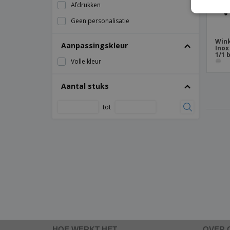
Afdrukken
Geen personalisatie
Win
Aanpassingskleur
Inox
1/1 
Volle kleur
Aantal stuks
tot
HOE WERKT HET
OVER 