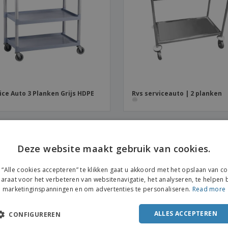
Posters
Eten en snoep
Eco
Boe
Koffers en rugzakken
Printeretiketten
cat
ice Auto 3 Planken Grijs HDPE
Rvs serviceauto | 2 planken
Deze website maakt gebruik van cookies.
“Alle cookies accepteren” te klikken gaat u akkoord met het opslaan van c
araat voor het verbeteren van websitenavigatie, het analyseren, te helpen b
marketinginspanningen en om advertenties te personaliseren.
Read more
ALLES ACCEPTEREN
CONFIGUREREN