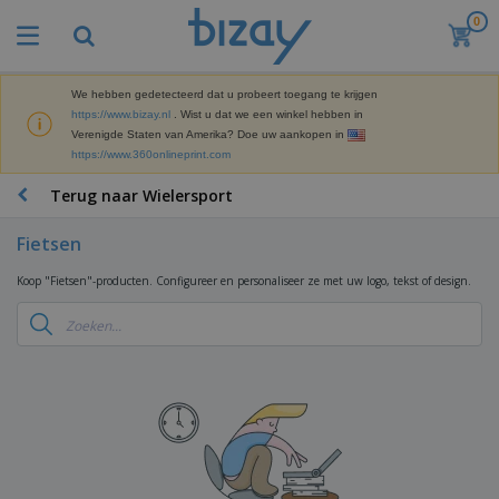
0
B
e
s
t
We hebben gedetecteerd dat u probeert toegang te krijgen
M
s
https://www.bizay.nl
. Wist u dat we een winkel hebben in
a
e
Verenigde Staten van Amerika? Doe uw aankopen in
r
l
https://www.360onlineprint.com
k
l
P
e
e
r
Terug naar Wielersport
t
r
o
i
s
m
n
Fietsen
D
o
g
i
t
M
Koop "Fietsen"-producten. Configureer en personaliseer ze met uw logo, tekst of design.
s
i
a
p
e
t
K
l
-
e
a
a
P
r
n
y
r
i
t
s
o
T
a
o
e
d
a
a
o
n
u
s
l
r
E
c
s
a
x
K
t
e
r
p
l
e