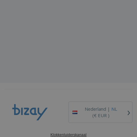
›
Nederland |
NL
(€ EUR )
Klokkenluiderskanaal