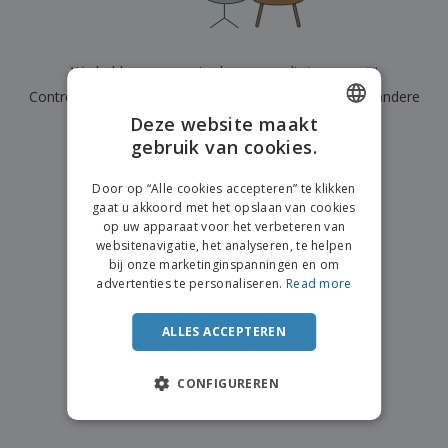
n
t
o
e
n
i
s
d
k
V
a
i
e
e
n
n
We hebben momenteel geen resultaten voor
"
"
l
r
t
g
e
Controleer of u het correct hebt gespeld of zoek een andere
p
e
K
n
a
n
Deze website maakt
term.
o
k
gebruik van cookies.
ENGLISH
o
k
×
p
duidelijke zoek
i
A
DUTCH
o
n
Door op “Alle cookies accepteren” te klikken
l
p
g
gaat u akkoord met het opslaan van cookies
l
o
op uw apparaat voor het verbeteren van
e
n
Inloggen /
websitenavigatie, het analyseren, te helpen
p
d
Registreren
bij onze marketinginspanningen en om
r
e
advertenties te personaliseren.
Read more
o
r
d
w
Klantenservice
u
e
ALLES ACCEPTEREN
c
r
t
p
e
CONFIGUREREN
n