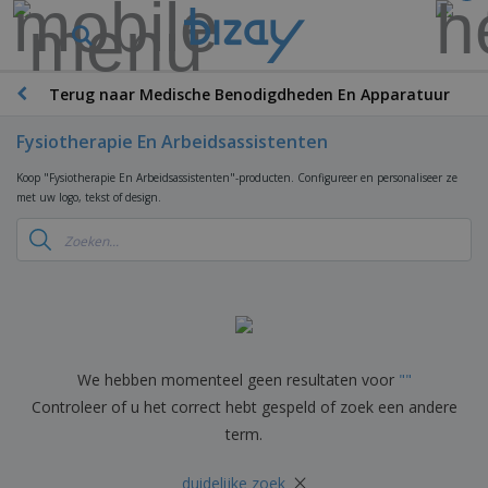
B
e
s
t
Terug naar Medische Benodigdheden En Apparatuur
M
s
a
e
r
Fysiotherapie En Arbeidsassistenten
l
k
l
P
e
Koop "Fysiotherapie En Arbeidsassistenten"-producten. Configureer en personaliseer ze
e
r
t
met uw logo, tekst of design.
r
o
i
s
m
n
D
o
g
i
t
M
s
i
a
p
e
t
K
l
-
e
a
a
P
r
n
y
r
i
t
We hebben momenteel geen resultaten voor
"
"
s
o
T
a
o
e
d
Controleer of u het correct hebt gespeld of zoek een andere
a
a
o
n
u
s
l
term.
r
E
c
s
a
x
K
t
e
r
×
p
l
duidelijke zoek
e