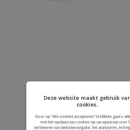
n
t
o
e
n
i
s
d
k
V
a
i
e
e
n
n
l
r
t
g
e
p
e
K
n
a
n
o
k
o
k
p
i
A
o
n
l
p
g
l
o
e
n
Inloggen /
p
d
Registreren
r
e
o
r
d
w
Klantenservice
u
e
Deze website maakt gebruik va
c
r
cookies.
t
EN
p
e
D
n
Door op “Alle cookies accepteren” te klikken gaat u a
met het opslaan van cookies op uw apparaat voor 
verbeteren van websitenavigatie, het analyseren, te hel