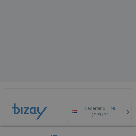
›
Nederland |
NL
(€ EUR )
Klokkenluiderskanaal