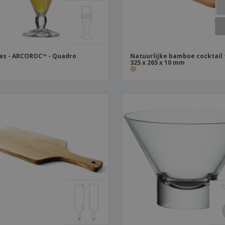
las - ARCOROC™ - Quadro
Natuurlijke bamboe cocktail 
325 x 265 x 10 mm