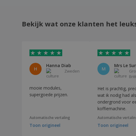
Plaat met 3 bamboe holtes
RVS ovale serveerschaal - Dino
Bekijk wat onze klanten het leuk
Rechthoekige Melamine Trays
Rechthoekige container met 3
compartimenten wit porselein
Rechthoekige containers met 2
compartimenten wit porselein
Rechthoekige glazen schaal - BORMIOLI
Hanna Diab
Mrs Le Sur
H
M
ROCCO™ - Parma
Zweden
Gro
Brit
Rechthoekige keramische schaal
mooie modules,
Het is prachtig, pre
Rechthoekige keramische schaal - Barro
Profesional
supergoede prijzen.
wat ik nodig had al
ondergrond voor e
Rechthoekige keramische serveerschaal -
Cli - Mesa
koffiemachine.
Rechthoekige keramische serveerschaal -
Automatische vertaling
Automatische vertali
Duo
Toon origineel
Toon origineel
Rechthoekige keramische serveerschaal -
Scandia