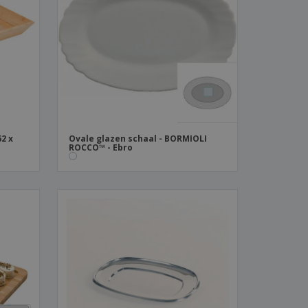
logische producten
ken en
alogussen
2 x
Ovale glazen schaal - BORMIOLI
ROCCO™ - Ebro