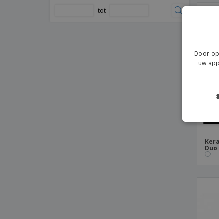
Keramische serveerschaal - Opera
tot
Keramische serveerschaal - Saturno
Keramische serveerschaal - Servotel
Keramische slakom - Isola
Door op 
uw app
Keramische slakom - Opera
Keramische slakom - Saturno
Keramische slakom - Servotel
Keramische slakom - Universal
Keramische slakom - Waves
Keramische taartpan - Cli - Mesa
Kera
Duo
Keramische tegel
Keramische terrine - Eclipse
Keramische vleesschotel - Barro
Profesional
Keramische ziekenhuis schaal - Servotel