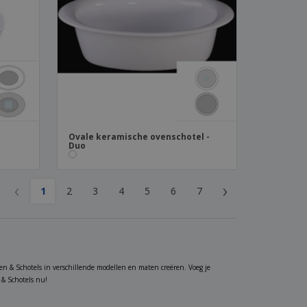
Ovale keramische ovenschotel -
Duo
‹
›
1
2
3
4
5
6
7
den & Schotels in verschillende modellen en maten creëren. Voeg je
 & Schotels nu!