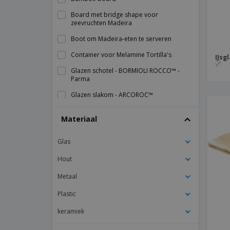
Board met bridge shape voor
zeevruchten Madeira
Boot om Madeira-eten te serveren
Container voor Melamine Tortilla's
IJsg
Glazen schotel - BORMIOLI ROCCO™ -
Parma
Glazen slakom - ARCOROC™
Glazen slakom - BORMIOLI ROCCO™ -
Materiaal
Ebro
Glazen slakom - BORMIOLI ROCCO™ -
Glas
Parma
Hout
Glazen slakom - BORMIOLI ROCCO™ -
Pompei
Metaal
Glazen slakom - BORMIOLI ROCCO™ -
Ypsilon
Plastic
Houten serveerplank - Gastro Fun
keramiek
IJsglas - ARCOROC™ - Quadro