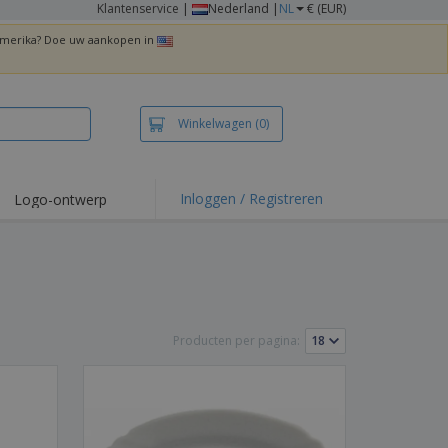
Klantenservice
|
Nederland |
NL
€ (EUR)
 Amerika? Doe uw aankopen in
Winkelwagen
(0)
Inloggen / Registreren
Logo-ontwerp
 items en acties
irts en polo's
duurwerk
enactiviteiten
Producten per pagina:
iswerken
zenddozen
ersonaliseerde
chenken