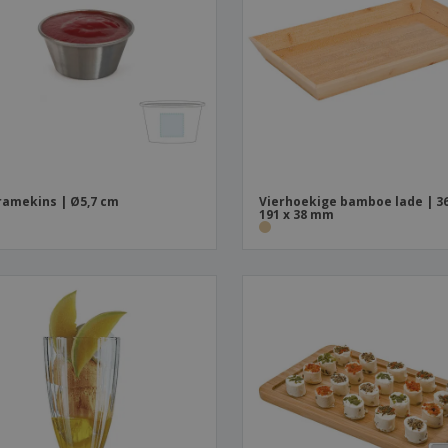
Posters
Eten en snoep
Eco
Boe
Koffers en rugzakken
Printeretiketten
cat
ramekins | Ø5,7 cm
Vierhoekige bamboe lade | 36
191 x 38 mm