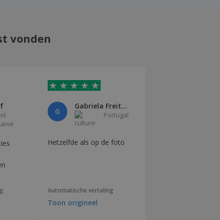
st vonden
f
Gabriela Freitas
G
ot
Portugal
tanië
Hetzelfde als op de foto
cies
s
en
ng
Automatische vertaling
Toon origineel