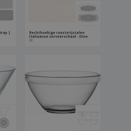
tray |
Rechthoekige roestvrijstalen
Italiaanse serveerschaal - Dino