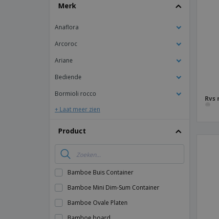
T-shirt
Merk
Magneten
Anaflora
Spandoeken
Arcoroc
Ariane
Bediende
Bormioli rocco
Rvs 
+ Laat meer zien
Product
Bamboe Buis Container
Bamboe Mini Dim-Sum Container
Bamboe Ovale Platen
Bamboe board