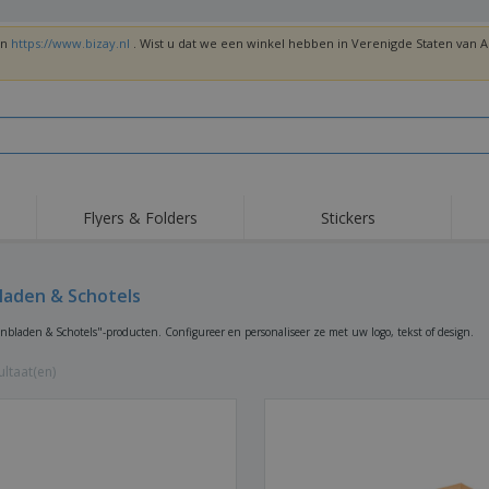
en
https://www.bizay.nl
. Wist u dat we een winkel hebben in Verenigde Staten van
Flyers & Folders
Stickers
Trends
Nieuwe producten
Top
Vlaggen, Ceremoniële
laden & Schotels
Roll-Up
T-sh
Standaards en
Guidons
Apparatuur en
Roll-ups
Bor
nbladen & Schotels"-producten. Configureer en personaliseer ze met uw logo, tekst of design.
benodigdheden voor
voedselservice
Levering aan huis en
Wegwerpartikelen
Buit
takeaway
ltaat(en)
Stickers, vinyls en
Polshorloges
Thu
posters
Truien
Bekers en Trofeeën
Ver
Gep
Exposanten
Medailles
ges