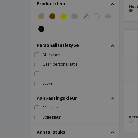
Productkleur
Keramische coupé saladekom - Saturno
Hout
Keramische ovale serveerschaal
Keramische ovale serveerschaal - Arcadia
Keramische ovale serveerschaal - Augusta
Keramische ovale serveerschaal - Barro
Personalisatietype
Anaflor
Afdrukken
Keramische ovale serveerschaal - Boreal
Geen personalisatie
Keramische ovale serveerschaal - Duo
Laser
Keramische ovale serveerschaal - Eclipse
Sticker
Keramische ovale serveerschaal - Vital
Coupe
Aanpassingskleur
Keramische ovale serveerschaal - Waves
Eén kleur
Keramische sauskom - Isola
Kera
Volle kleur
Keramische schotel met voet - Eclipse
Keramische serveerschaal - Nordika
Aantal stuks