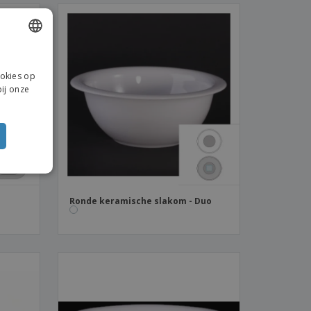
ENGLISH
ookies op
DUTCH
ij onze
Ronde keramische slakom - Duo