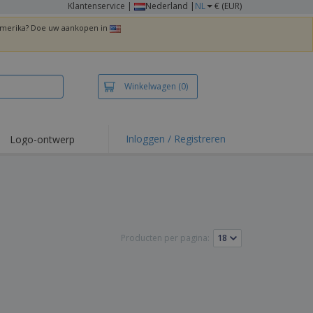
Klantenservice
|
Nederland |
NL
€ (EUR)
 Amerika? Doe uw aankopen in
Winkelwagen
(0)
Inloggen / Registreren
Logo-ontwerp
 items en acties
irts en polo's
duurwerk
enactiviteiten
Producten per pagina:
iswerken
zenddozen
ersonaliseerde
chenken