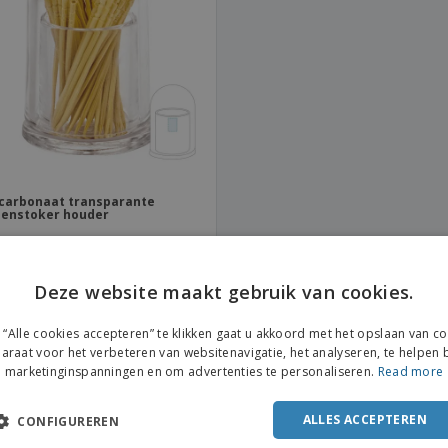
Posters
Eten en snoep
Eco
Boe
Koffers en rugzakken
Printeretiketten
cat
carbonaat transparante
denstoker houder
Deze website maakt gebruik van cookies.
“Alle cookies accepteren” te klikken gaat u akkoord met het opslaan van c
meer over Tandenstokers
araat voor het verbeteren van websitenavigatie, het analyseren, te helpen b
marketinginspanningen en om advertenties te personaliseren.
Read more
 zoek bent naar gepersonaliseerde Tandenstokers, dan zit je hier goed. Je kan je Tandenstokers in
jke gegevens of wat je verder maar kan bedenken toe, en bestel je Tandenstokers nu!
ALLES ACCEPTEREN
CONFIGUREREN