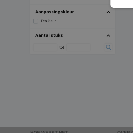
Aanpassingskleur
Eén kleur
Aantal stuks
tot
HOE WERKT HET
OVER 