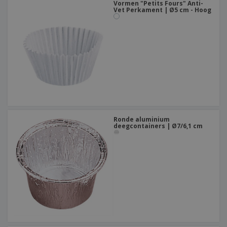
Vormen "Petits Fours" Anti-
Vet Perkament | Ø5 cm - Hoog
Ronde aluminium
deegcontainers | Ø7/6,1 cm