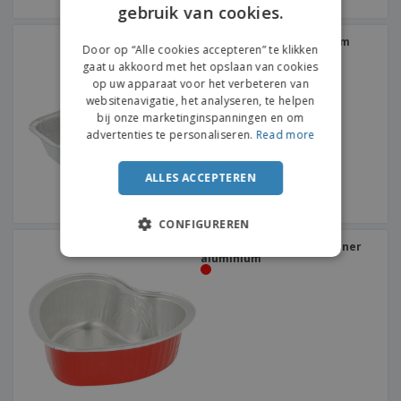
gebruik van cookies.
ENGLISH
DUTCH
Container voor aluminium
Door op “Alle cookies accepteren” te klikken
Engelse cake
gaat u akkoord met het opslaan van cookies
op uw apparaat voor het verbeteren van
websitenavigatie, het analyseren, te helpen
bij onze marketinginspanningen en om
advertenties te personaliseren.
Read more
ALLES ACCEPTEREN
CONFIGUREREN
Hartvormige deegcontainer
aluminium