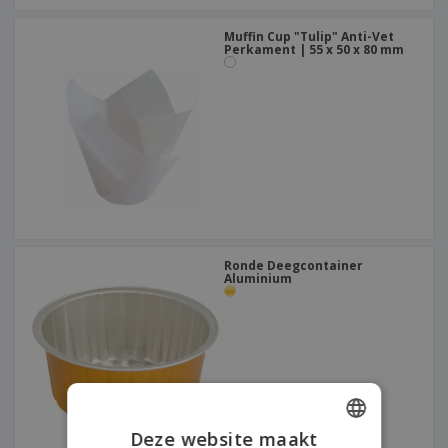
Muffin Cup "Tulip" Anti-Vet
Perkament | 55 x 50 x 80 mm
Ronde Deegcontainer
Aluminium
Deze website maakt