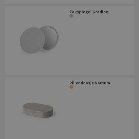
Zakspiegel Gradiox
Pillendoosje Varsum