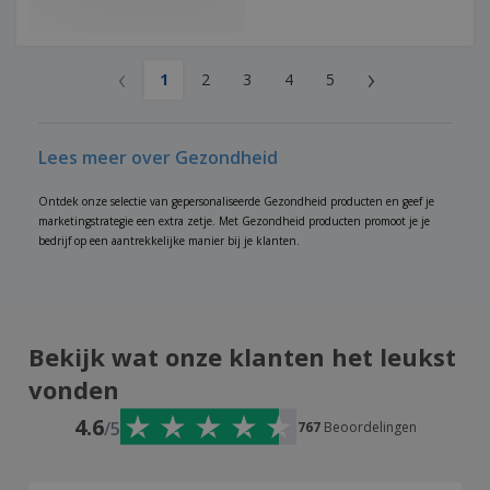
‹
›
1
2
3
4
5
Lees meer over Gezondheid
Ontdek onze selectie van gepersonaliseerde Gezondheid producten en geef je
marketingstrategie een extra zetje. Met Gezondheid producten promoot je je
bedrijf op een aantrekkelijke manier bij je klanten.
Bekijk wat onze klanten het leukst
vonden
4.6
/5
767
Beoordelingen