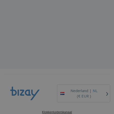
›
Nederland |
NL
(€ EUR )
Klokkenluiderskanaal