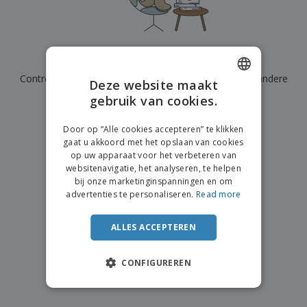
n
t
o
e
n
i
s
d
k
V
a
i
e
e
n
n
l
r
t
g
We hebben momenteel geen resultaten voor
"
"
e
p
e
K
n
Controleer of u het correct hebt gespeld of zoek een andere
a
n
Deze website maakt
o
k
term.
gebruik van cookies.
ENGLISH
o
k
p
i
×
A
DUTCH
o
duidelijke zoek
n
Door op “Alle cookies accepteren” te klikken
l
p
g
gaat u akkoord met het opslaan van cookies
l
o
op uw apparaat voor het verbeteren van
e
n
Inloggen /
websitenavigatie, het analyseren, te helpen
p
d
Registreren
bij onze marketinginspanningen en om
r
e
advertenties te personaliseren.
Read more
o
r
d
w
Klantenservice
u
e
ALLES ACCEPTEREN
c
r
t
p
e
CONFIGUREREN
n