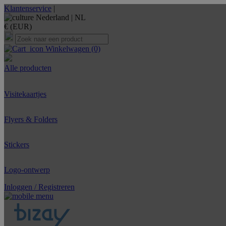
Klantenservice
|
Nederland |
NL
€ (EUR)
Winkelwagen
(0)
Alle producten
Visitekaartjes
Flyers & Folders
Stickers
Logo-ontwerp
Inloggen / Registreren