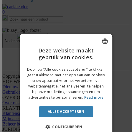
0
Nederland |
NL
(€ EUR )
›
Deze website maakt
gebruik van cookies.
ENGLISH
Klokkenluiderskanaal
DUTCH
Door op “Alle cookies accepteren” te klikken
gaat u akkoord met het opslaan van cookies
Copyright © 2026 - BIZAY. Alle rechten voorbehouden.
op uw apparaat voor het verbeteren van
HOE WERKT HET
websitenavigatie, het analyseren, te helpen
Dien uw ontwerp in
bij onze marketinginspanningen en om
Gebruik onze sjablonen
advertenties te personaliseren.
Read more
OVER ONS
Over ons
KLANTENSERVICE
ALLES ACCEPTEREN
Klantenservice
Mijn account
Beheer bestellingen
CONFIGUREREN
JURIDISCHE KENNISGEVINGEN