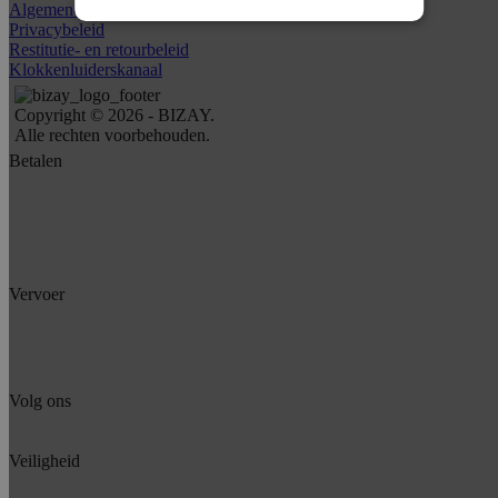
Algemene voorwaarden
Privacybeleid
Restitutie- en retourbeleid
Klokkenluiderskanaal
Copyright © 2026 - BIZAY.
Alle rechten voorbehouden.
Betalen
Vervoer
Volg ons
Veiligheid