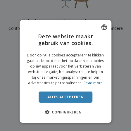
n
t
o
e
n
i
s
d
k
V
a
i
e
e
n
n
We hebben momenteel geen resultaten voor
"
"
l
r
t
g
e
Controleer of u het correct hebt gespeld of zoek een andere
p
e
K
n
a
n
Deze website maakt
term.
o
k
gebruik van cookies.
ENGLISH
o
k
×
p
duidelijke zoek
i
A
DUTCH
o
n
Door op “Alle cookies accepteren” te klikken
l
p
g
gaat u akkoord met het opslaan van cookies
l
o
op uw apparaat voor het verbeteren van
e
n
Inloggen /
websitenavigatie, het analyseren, te helpen
p
d
Registreren
bij onze marketinginspanningen en om
r
e
advertenties te personaliseren.
Read more
o
r
d
w
Klantenservice
u
e
ALLES ACCEPTEREN
c
r
t
p
e
CONFIGUREREN
n