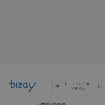
›
Nederland |
NL
(€ EUR )
Klokkenluiderskanaal