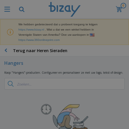
0
B
e
s
t
We hebben gedetecteerd dat u probeert toegang te krijgen
M
s
https://www.bizay.nl
. Wist u dat we een winkel hebben in
a
e
Verenigde Staten van Amerika? Doe uw aankopen in
r
l
https://www.360onlineprint.com
k
l
P
e
e
r
Terug naar Heren Sieraden
t
r
o
i
s
m
n
Hangers
D
o
g
i
t
M
Koop "Hangers"-producten. Configureer en personaliseer ze met uw logo, tekst of design.
s
i
a
p
e
t
K
l
-
e
a
a
P
r
n
y
r
i
t
s
o
T
a
o
e
d
a
a
o
n
u
s
l
r
E
c
s
a
x
K
t
e
r
p
l
e