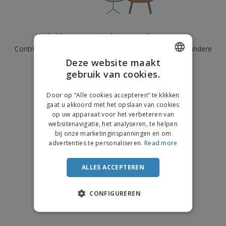
n
t
o
e
n
i
s
d
k
V
a
i
e
e
n
n
We hebben momenteel geen resultaten voor
"
"
l
r
t
g
e
Controleer of u het correct hebt gespeld of zoek een andere
p
e
K
n
a
n
Deze website maakt
term.
o
k
gebruik van cookies.
ENGLISH
o
k
×
p
duidelijke zoek
i
A
DUTCH
o
n
Door op “Alle cookies accepteren” te klikken
l
p
g
gaat u akkoord met het opslaan van cookies
l
o
op uw apparaat voor het verbeteren van
e
n
Inloggen /
websitenavigatie, het analyseren, te helpen
p
d
Registreren
bij onze marketinginspanningen en om
r
e
advertenties te personaliseren.
Read more
o
r
d
w
Klantenservice
u
e
ALLES ACCEPTEREN
c
r
t
p
e
CONFIGUREREN
n