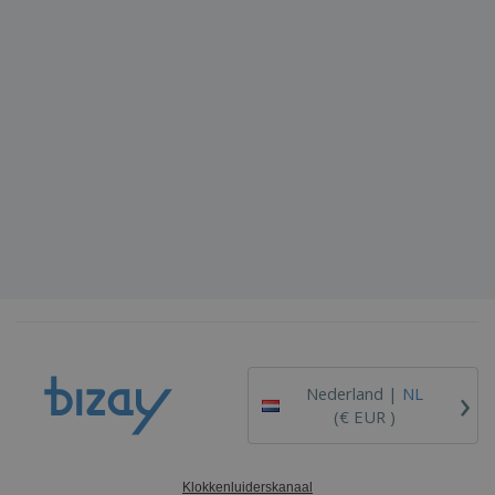
›
Nederland |
NL
(€ EUR )
Klokkenluiderskanaal