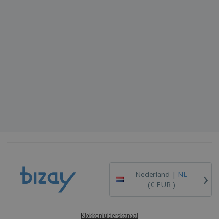
›
Nederland |
NL
(€ EUR )
Klokkenluiderskanaal