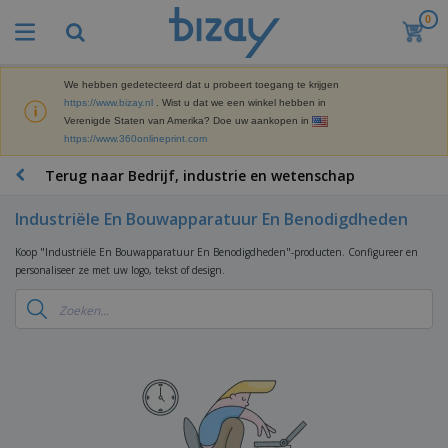
0
B
e
s
t
We hebben gedetecteerd dat u probeert toegang te krijgen
M
s
https://www.bizay.nl
. Wist u dat we een winkel hebben in
a
e
Verenigde Staten van Amerika? Doe uw aankopen in
r
l
https://www.360onlineprint.com
k
l
P
e
e
r
Terug naar Bedrijf, industrie en wetenschap
t
r
o
i
s
m
n
Industriële En Bouwapparatuur En Benodigdheden
D
o
g
i
t
M
Koop "Industriële En Bouwapparatuur En Benodigdheden"-producten. Configureer en
s
i
a
personaliseer ze met uw logo, tekst of design.
p
e
t
K
l
-
e
a
a
P
r
n
y
r
i
t
s
o
T
a
o
e
d
a
a
o
n
u
s
l
r
E
c
s
a
x
K
t
e
r
p
l
e