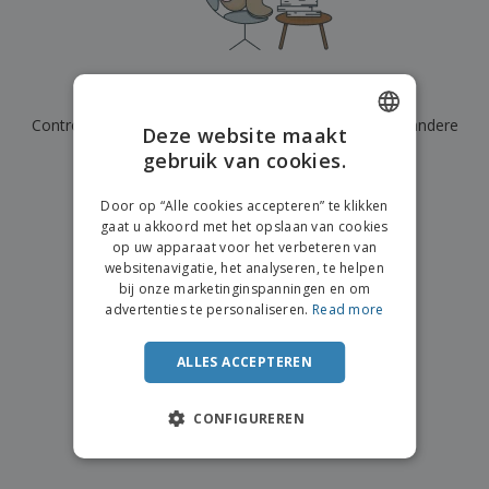
n
t
o
e
n
i
s
d
k
V
a
i
e
e
n
n
l
r
t
g
We hebben momenteel geen resultaten voor
"
"
e
p
e
K
n
Controleer of u het correct hebt gespeld of zoek een andere
a
n
Deze website maakt
o
k
term.
gebruik van cookies.
ENGLISH
o
k
p
i
×
A
DUTCH
o
duidelijke zoek
n
Door op “Alle cookies accepteren” te klikken
l
p
g
gaat u akkoord met het opslaan van cookies
l
o
op uw apparaat voor het verbeteren van
e
n
Inloggen /
websitenavigatie, het analyseren, te helpen
p
d
Registreren
bij onze marketinginspanningen en om
r
e
advertenties te personaliseren.
Read more
o
r
d
w
Klantenservice
u
e
ALLES ACCEPTEREN
c
r
t
p
e
CONFIGUREREN
n