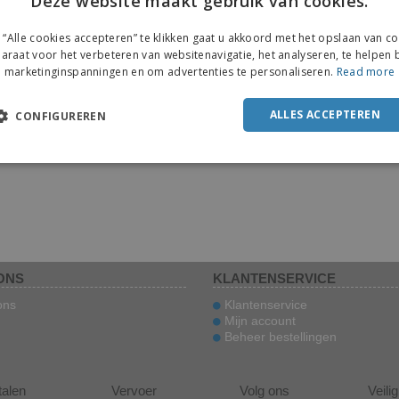
Deze website maakt gebruik van cookies.
“Alle cookies accepteren” te klikken gaat u akkoord met het opslaan van c
araat voor het verbeteren van websitenavigatie, het analyseren, te helpen b
marketinginspanningen en om advertenties te personaliseren.
Read more
ALLES ACCEPTEREN
CONFIGUREREN
ONS
KLANTENSERVICE
ons
Klantenservice
Mijn account
Beheer bestellingen
talen
Vervoer
Volg ons
Veili