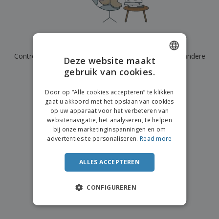
n
t
o
e
n
i
s
d
k
V
a
i
e
e
n
n
l
r
t
g
We hebben momenteel geen resultaten voor
"
"
e
p
e
K
n
Controleer of u het correct hebt gespeld of zoek een andere
a
n
Deze website maakt
o
k
term.
gebruik van cookies.
ENGLISH
o
k
p
i
×
A
DUTCH
o
duidelijke zoek
n
Door op “Alle cookies accepteren” te klikken
l
p
g
gaat u akkoord met het opslaan van cookies
l
o
op uw apparaat voor het verbeteren van
e
n
Inloggen /
websitenavigatie, het analyseren, te helpen
p
d
Registreren
bij onze marketinginspanningen en om
r
e
advertenties te personaliseren.
Read more
o
r
d
w
Klantenservice
u
e
ALLES ACCEPTEREN
c
r
t
p
e
CONFIGUREREN
n