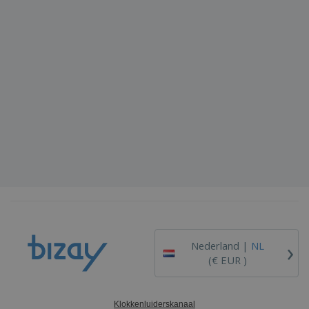
›
Nederland |
NL
(€ EUR )
Klokkenluiderskanaal