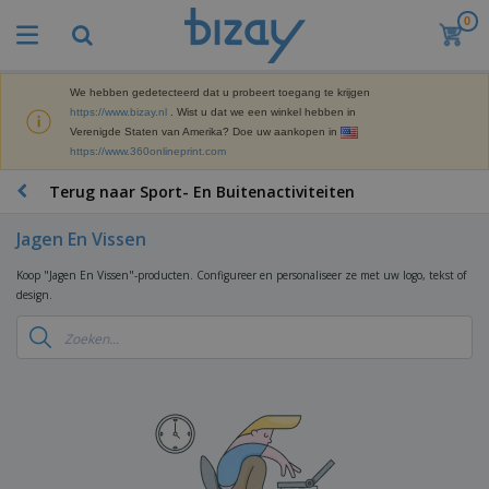
0
B
e
s
t
We hebben gedetecteerd dat u probeert toegang te krijgen
M
s
https://www.bizay.nl
. Wist u dat we een winkel hebben in
a
e
Verenigde Staten van Amerika? Doe uw aankopen in
r
l
https://www.360onlineprint.com
k
l
P
e
e
r
Terug naar Sport- En Buitenactiviteiten
t
r
o
i
s
m
n
Jagen En Vissen
D
o
g
i
t
M
Koop "Jagen En Vissen"-producten. Configureer en personaliseer ze met uw logo, tekst of
s
i
a
design.
p
e
t
K
l
-
e
a
a
P
r
n
y
r
i
t
s
o
T
a
o
e
d
a
a
o
n
u
s
l
r
E
c
s
a
x
K
t
e
r
p
l
e