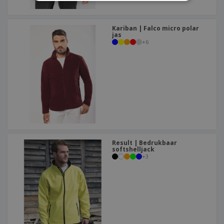
Kariban | Falco micro polar
jas
+
6
Result | Bedrukbaar
softshelljack
+
3