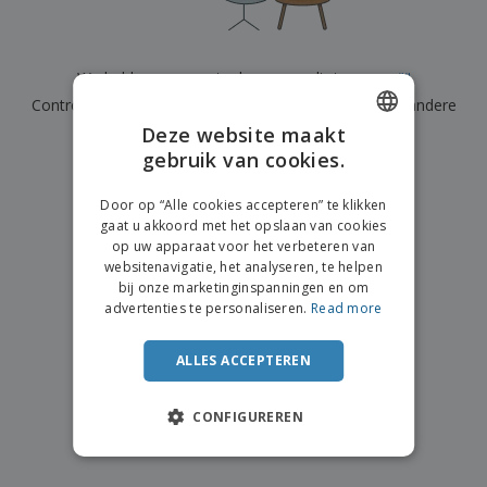
n
t
o
e
n
i
s
d
k
V
a
i
e
e
n
n
We hebben momenteel geen resultaten voor
"
"
l
r
t
g
e
Controleer of u het correct hebt gespeld of zoek een andere
p
e
K
n
a
n
Deze website maakt
term.
o
k
gebruik van cookies.
ENGLISH
o
k
×
p
duidelijke zoek
i
A
DUTCH
o
n
Door op “Alle cookies accepteren” te klikken
l
p
g
gaat u akkoord met het opslaan van cookies
l
o
op uw apparaat voor het verbeteren van
e
n
Inloggen /
websitenavigatie, het analyseren, te helpen
p
d
Registreren
bij onze marketinginspanningen en om
r
e
advertenties te personaliseren.
Read more
o
r
d
w
Klantenservice
u
e
ALLES ACCEPTEREN
c
r
t
p
e
CONFIGUREREN
n