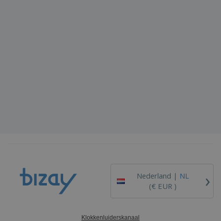
›
Nederland |
NL
(€ EUR )
Klokkenluiderskanaal