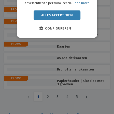
bedrijven
advertenties te personaliseren.
Read more
PROMO
Uitnodigingen
ALLES ACCEPTEREN
PROMO
Bruiloftsuitnodigingen
CONFIGUREREN
Cadeau-envelop Voucher
PROMO
Kaarten
A5 Ansichtkaarten
Bruiloftsmenukaarten
PROMO
Papierhouder | Klassiek met
3 groeven
‹
›
1
2
3
4
5