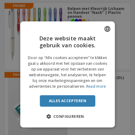
PROMO
Balpen met Kleurrijk Lichaam
en Handvat "Nash" | Plastic
pennen
+
3
Deze website maakt
gebruik van cookies.
ENGLISH
DUTCH
Door op “Alle cookies accepteren” te klikken
gaat u akkoord met het opslaan van cookies
op uw apparaat voor het verbeteren van
websitenavigatie, het analyseren, te helpen
PROMO
Enveloppen 110 x 220 mm (DL)
bij onze marketinginspanningen en om
Zonder raam
advertenties te personaliseren.
Read more
ALLES ACCEPTEREN
CONFIGUREREN