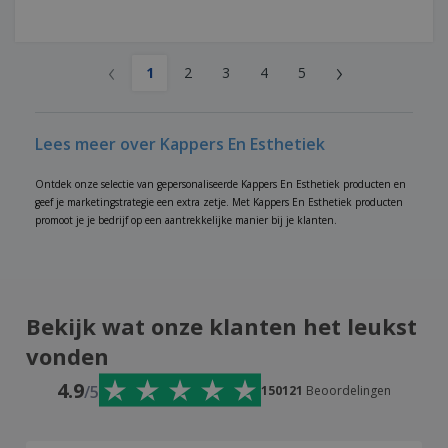
‹
›
1
2
3
4
5
Lees meer over Kappers En Esthetiek
Ontdek onze selectie van gepersonaliseerde Kappers En Esthetiek producten en
geef je marketingstrategie een extra zetje. Met Kappers En Esthetiek producten
promoot je je bedrijf op een aantrekkelijke manier bij je klanten.
Bekijk wat onze klanten het leukst
vonden
4.9
/5
150121
Beoordelingen