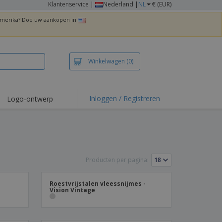
Klantenservice
|
Nederland |
NL
€ (EUR)
 Amerika? Doe uw aankopen in
Winkelwagen
(0)
Inloggen / Registreren
Logo-ontwerp
 items en acties
irts en polo's
duurwerk
Producten per pagina:
enactiviteiten
iswerken
Roestvrijstalen vleessnijmes -
Vision Vintage
zenddozen
ersonaliseerde
chenken