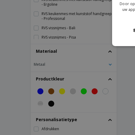
Door op 
- Ergoline
uw app
RVS keukenmes met kunststof handgreep
- Professional
RVS vissnijmes - Bali
RVS vissnijmes - Pisa
Roestvrijstalen broodmes met kunststof
Materiaal
handvat - Ergoline
Roestvrijstalen broodmes met kunststof
Metaal
handvat - Professional
Roestvrijstalen keukenmes met kunststof
Productkleur
handvat - Ponta
Roestvrijstalen keukenmes met kunststof
handvat - Professional Colours
Roestvrijstalen slagersmes met houten
handvat
Roestvrijstalen vismes - Vision
Personalisatietype
Roestvrijstalen vissnijmes - Vision
Afdrukken
Escovado