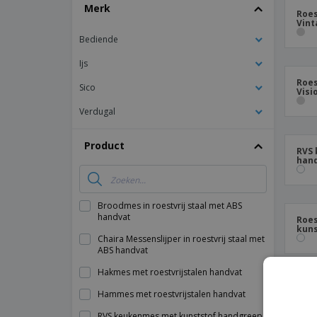
T-shirt
Merk
Roes
Vint
Magneten
Bediende
Spandoeken
Ijs
Roes
Sico
Visi
Verdugal
Product
RVS
hand
Broodmes in roestvrij staal met ABS
handvat
Roes
kuns
Chaira Messenslijper in roestvrij staal met
ABS handvat
Hakmes met roestvrijstalen handvat
Broo
Hammes met roestvrijstalen handvat
ABS 
RVS keukenmes met kunststof handgreep