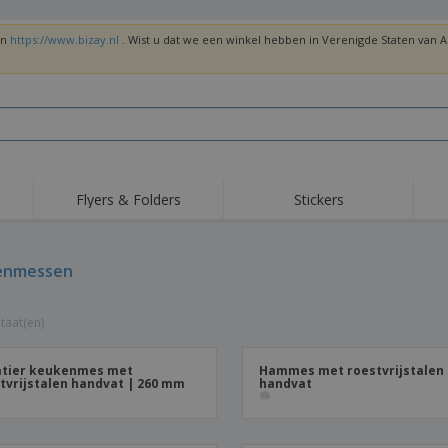
en
https://www.bizay.nl
. Wist u dat we een winkel hebben in Verenigde Staten van
Flyers & Folders
Stickers
Trends
Nieuwe producten
Top
Vlaggen, Ceremoniële
enmessen
Roll-Up
T-sh
Standaards en
Guidons
Apparatuur en
Roll-ups
Bor
benodigdheden voor
taat(en)
voedselservice
Levering aan huis en
Wegwerpartikelen
Buit
takeaway
Stickers, vinyls en
Polshorloges
Thu
posters
atier keukenmes met
Hammes met roestvrijstalen
tvrijstalen handvat | 260 mm
handvat
Truien
Bekers en Trofeeën
Ver
Gep
Exposanten
Medailles
ges