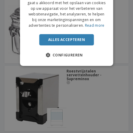
gaat u akkoord met het opslaan van cookies
Glazen pot - BORMIOLI
ROCCO™ - Fido
op uw apparaat voor het verbeteren van
websitenavigatie, het analyseren, te helpen
bij onze marketinginspanningen en om
advertenties te personaliseren.
Read more
ALLES ACCEPTEREN
CONFIGUREREN
Roestvrijstalen
servettenhouder -
Supreminox