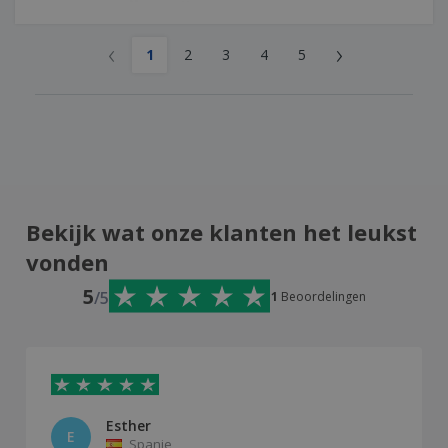
‹
›
1
2
3
4
5
Bekijk wat onze klanten het leukst
vonden
5
/5
1
Beoordelingen
Esther
E
Spanje