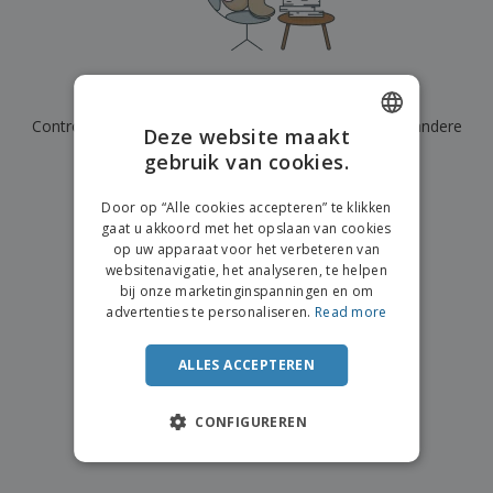
n
t
o
e
n
i
s
d
k
V
a
i
e
e
n
n
l
r
t
g
We hebben momenteel geen resultaten voor
"
"
e
p
e
K
n
Controleer of u het correct hebt gespeld of zoek een andere
a
n
Deze website maakt
o
k
term.
gebruik van cookies.
ENGLISH
o
k
p
i
×
A
DUTCH
o
duidelijke zoek
n
Door op “Alle cookies accepteren” te klikken
l
p
g
gaat u akkoord met het opslaan van cookies
l
o
op uw apparaat voor het verbeteren van
e
n
Inloggen /
websitenavigatie, het analyseren, te helpen
p
d
Registreren
bij onze marketinginspanningen en om
r
e
advertenties te personaliseren.
Read more
o
r
d
w
Klantenservice
u
e
ALLES ACCEPTEREN
c
r
t
p
e
CONFIGUREREN
n