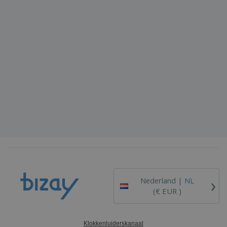
›
Nederland |
NL
(€ EUR )
Klokkenluiderskanaal