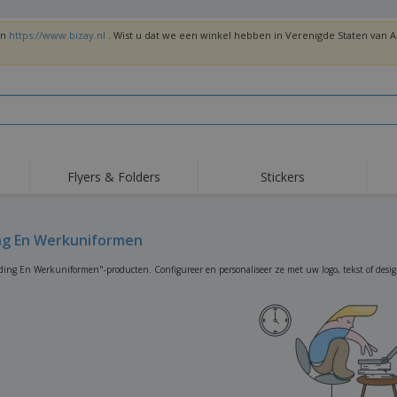
en
https://www.bizay.nl
. Wist u dat we een winkel hebben in Verenigde Staten van
Flyers & Folders
Stickers
Trends
Nieuwe producten
Top
Vlaggen, Ceremoniële
ng En Werkuniformen
Roll-Up
T-sh
Standaards en
Guidons
Apparatuur en
Roll-ups
Bor
ding En Werkuniformen"-producten. Configureer en personaliseer ze met uw logo, tekst of desig
benodigdheden voor
voedselservice
Levering aan huis en
Wegwerpartikelen
Buit
takeaway
Stickers, vinyls en
Polshorloges
Thu
posters
Truien
Bekers en Trofeeën
Ver
Gep
Exposanten
Medailles
ges