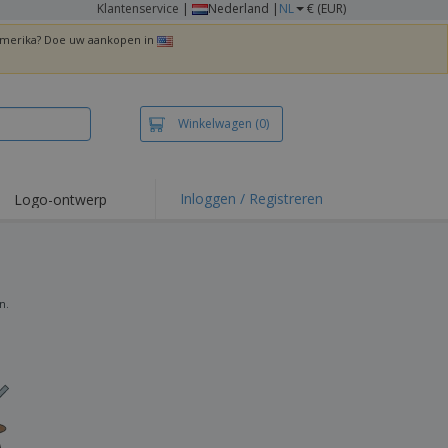
Klantenservice
|
Nederland |
NL
€ (EUR)
 Amerika? Doe uw aankopen in
Winkelwagen
(0)
Inloggen / Registreren
Logo-ontwerp
 items en acties
irts en polo's
duurwerk
n.
enactiviteiten
iswerken
zenddozen
ersonaliseerde
chenken