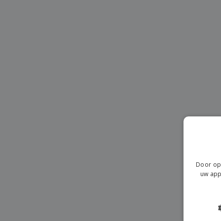
T-shirt
Magneten
Spandoeken
Door op 
uw app