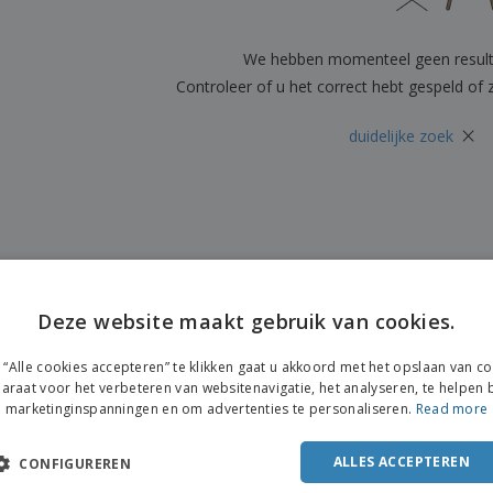
Posters
Eten en snoep
Eco
Boe
Koffers en rugzakken
Printeretiketten
cat
We hebben momenteel geen resul
Controleer of u het correct hebt gespeld of
×
duidelijke zoek
Deze website maakt gebruik van cookies.
“Alle cookies accepteren” te klikken gaat u akkoord met het opslaan van c
araat voor het verbeteren van websitenavigatie, het analyseren, te helpen b
marketinginspanningen en om advertenties te personaliseren.
Read more
ALLES ACCEPTEREN
CONFIGUREREN