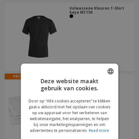
Volwassene Kleuren T-Shirt
keya MC150
PROMO
Handdoek SPONGE |
Deze website maakt
Katoenen handdoek
gebruik van cookies.
ENGLISH
DUTCH
Door op “Alle cookies accepteren” te klikken
gaat u akkoord met het opslaan van cookies
op uw apparaat voor het verbeteren van
websitenavigatie, het analyseren, te helpen
bij onze marketinginspanningen en om
advertenties te personaliseren.
Read more