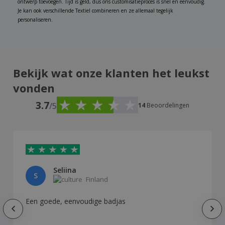
ontwerp toevoegen. Tijd is geld, dus ons customisatieproces is snel en eenvoudig.
Je kan ook verschillende Textiel combineren en ze allemaal tegelijk
personaliseren.
Bekijk wat onze klanten het leukst
vonden
3.7
/5
14
Beoordelingen
Seliina
S
Finland
Een goede, eenvoudige badjas