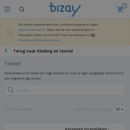
0
We hebben gedetecteerd dat u probeert toegang te krijgen
https://www.bizay.nl
. Wist u dat we een winkel hebben in
Verenigde Staten van Amerika? Doe uw aankopen in
https://www.360onlineprint.com
Terug naar Kleding en textiel
Textiel
Personaliseer onze Textiel van hoge kwaliteit en maak je eigen aangepaste Textiel online
voor ongekend lage prijzen.
169 Resultaat(en)
Producten per pagina:
Katoenen strandlaken -