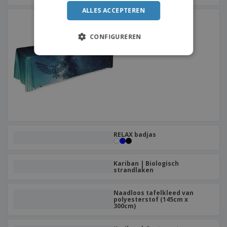
ALLES ACCEPTEREN
Naadloos tafelkleed van
polyesterstof (145cm x
200cm)
CONFIGUREREN
RELAX badjas
Kariban | Biologisch
strandlaken
Naadloos tafelkleed van
polyesterstof (145cm x
300cm)