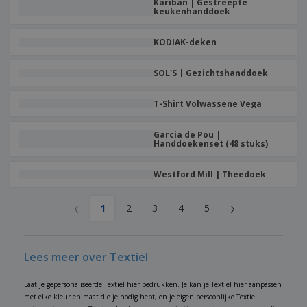
Kariban | Gestreepte
keukenhanddoek
KODIAK-deken
SOL'S | Gezichtshanddoek
T-Shirt Volwassene Vega
Garcia de Pou |
Handdoekenset (48 stuks)
Westford Mill | Theedoek
‹
›
1
2
3
4
5
Lees meer over Textiel
Laat je gepersonaliseerde Textiel hier bedrukken. Je kan je Textiel hier aanpassen
met elke kleur en maat die je nodig hebt, en je eigen persoonlijke Textiel