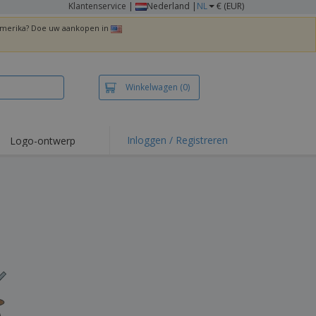
Klantenservice
|
Nederland |
NL
€ (EUR)
 Amerika? Doe uw aankopen in
Winkelwagen
(0)
Inloggen / Registreren
Logo-ontwerp
 items en acties
irts en polo's
duurwerk
enactiviteiten
iswerken
zenddozen
ersonaliseerde
chenken