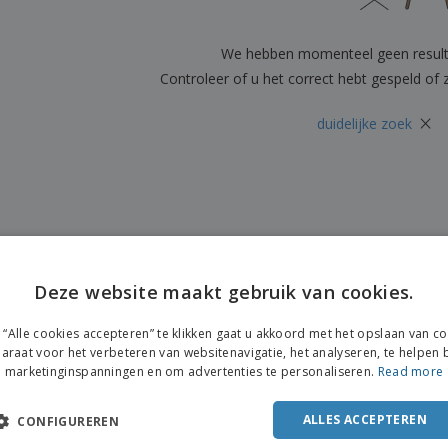
Posters
Eten en snoep
Eco
Boe
Koffers en rugzakken
Printeretiketten
cat
We hebben momenteel geen resul
Controleer of u het correct hebt gespeld of
×
duidelijke zoek
Deze website maakt gebruik van cookies.
“Alle cookies accepteren” te klikken gaat u akkoord met het opslaan van c
araat voor het verbeteren van websitenavigatie, het analyseren, te helpen b
marketinginspanningen en om advertenties te personaliseren.
Read more
ALLES ACCEPTEREN
CONFIGUREREN