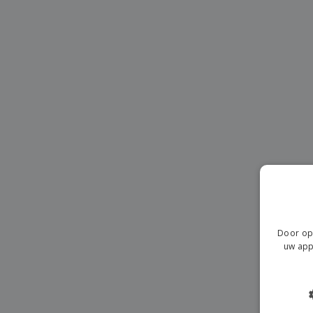
T-shirt
Magneten
Spandoeken
Door op 
uw app