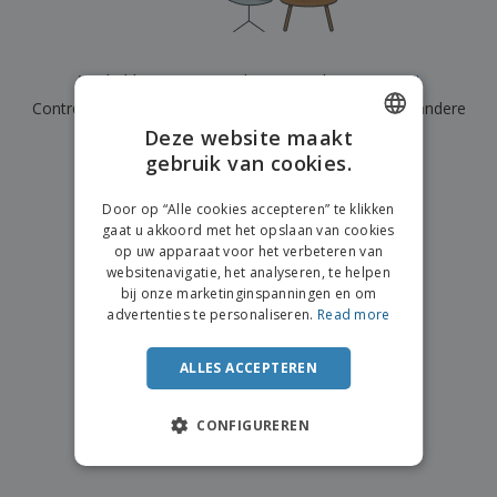
n
t
o
e
n
i
s
d
k
V
a
i
e
e
n
n
We hebben momenteel geen resultaten voor
"
"
l
r
t
g
e
Controleer of u het correct hebt gespeld of zoek een andere
p
e
K
n
a
n
Deze website maakt
term.
o
k
gebruik van cookies.
ENGLISH
o
k
×
p
duidelijke zoek
i
A
DUTCH
o
n
Door op “Alle cookies accepteren” te klikken
l
p
g
gaat u akkoord met het opslaan van cookies
l
o
op uw apparaat voor het verbeteren van
e
n
Inloggen /
websitenavigatie, het analyseren, te helpen
p
d
Registreren
bij onze marketinginspanningen en om
r
e
advertenties te personaliseren.
Read more
o
r
d
w
Klantenservice
u
e
ALLES ACCEPTEREN
c
r
t
p
e
CONFIGUREREN
n