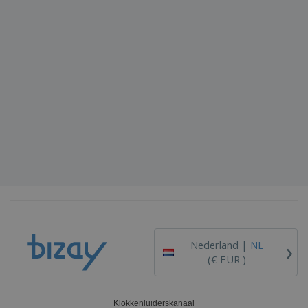
›
Nederland |
NL
(€ EUR )
Klokkenluiderskanaal