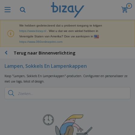
0
B
e
s
t
We hebben gedetecteerd dat u probeert toegang te krijgen
M
s
https://www.bizay.nl
. Wist u dat we een winkel hebben in
a
e
Verenigde Staten van Amerika? Doe uw aankopen in
r
l
https://www.360onlineprint.com
k
l
P
e
e
r
Terug naar Binnenverlichting
t
r
o
i
s
m
n
Lampen, Sokkels En Lampenkappen
D
o
g
i
t
M
Koop "Lampen, Sokkels En Lampenkappen"-producten. Configureer en personaliseer ze
s
i
a
met uw logo, tekst of design.
p
e
t
K
l
-
e
a
a
P
r
n
y
r
i
t
s
o
T
a
o
e
d
a
a
o
n
u
s
l
r
E
c
s
a
x
K
t
e
r
p
l
e