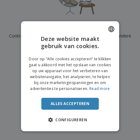
n
t
o
e
n
i
s
d
k
V
a
i
e
e
n
n
l
r
t
g
We hebben momenteel geen resultaten voor
"
"
e
p
e
K
n
Controleer of u het correct hebt gespeld of zoek een andere
a
n
Deze website maakt
o
k
term.
gebruik van cookies.
ENGLISH
o
k
p
i
×
A
DUTCH
o
duidelijke zoek
n
Door op “Alle cookies accepteren” te klikken
l
p
g
gaat u akkoord met het opslaan van cookies
l
o
op uw apparaat voor het verbeteren van
e
n
Inloggen /
websitenavigatie, het analyseren, te helpen
p
d
Registreren
bij onze marketinginspanningen en om
r
e
advertenties te personaliseren.
Read more
o
r
d
w
Klantenservice
u
e
ALLES ACCEPTEREN
c
r
t
p
e
CONFIGUREREN
n