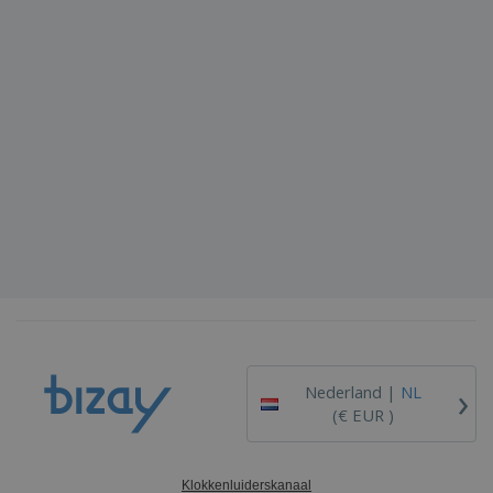
›
Nederland |
NL
(€ EUR )
Klokkenluiderskanaal