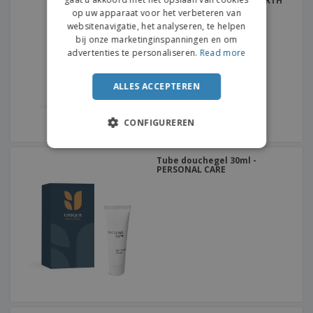
Fles douchegel 30ml - EARTH
COLLECTION
op uw apparaat voor het verbeteren van
websitenavigatie, het analyseren, te helpen
bij onze marketinginspanningen en om
advertenties te personaliseren.
Read more
ALLES ACCEPTEREN
CONFIGUREREN
Tube douchegel 30ml -
PERSONAL CARE