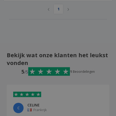
‹
›
1
Bekijk wat onze klanten het leukst
vonden
5
/5
1
Beoordelingen
CELINE
C
Frankrijk