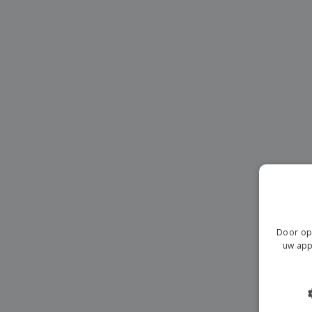
T-shirt
Magneten
Spandoeken
Door op 
uw app