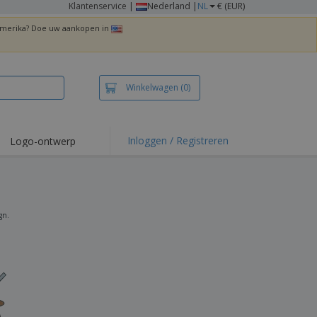
Klantenservice
|
Nederland |
NL
€ (EUR)
 Amerika? Doe uw aankopen in
Winkelwagen
(0)
Inloggen / Registreren
Logo-ontwerp
 items en acties
irts en polo's
duurwerk
gn.
enactiviteiten
iswerken
zenddozen
ersonaliseerde
chenken