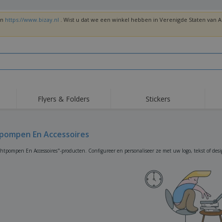
en
https://www.bizay.nl
. Wist u dat we een winkel hebben in Verenigde Staten van
Flyers & Folders
Stickers
Trends
Nieuwe producten
Top
Vlaggen, Ceremoniële
pompen En Accessoires
Roll-Up
T-sh
Standaards en
Guidons
Apparatuur en
Roll-ups
Bor
htpompen En Accessoires"-producten. Configureer en personaliseer ze met uw logo, tekst of desi
benodigdheden voor
voedselservice
Levering aan huis en
Wegwerpartikelen
Buit
takeaway
Stickers, vinyls en
Polshorloges
Thu
posters
Truien
Bekers en Trofeeën
Ver
Gep
Exposanten
Medailles
ges