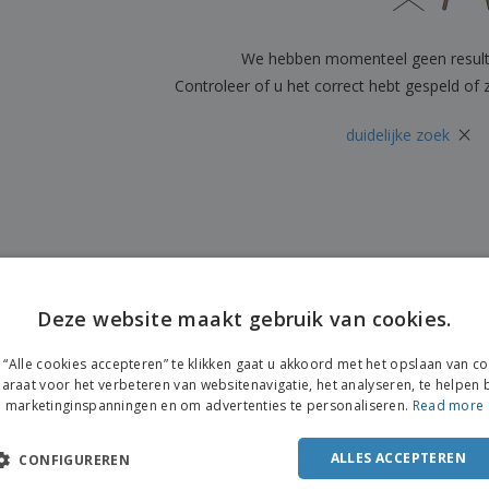
Posters
Eten en snoep
Eco
Boe
Koffers en rugzakken
Printeretiketten
cat
We hebben momenteel geen resul
Controleer of u het correct hebt gespeld of
×
duidelijke zoek
Deze website maakt gebruik van cookies.
“Alle cookies accepteren” te klikken gaat u akkoord met het opslaan van c
araat voor het verbeteren van websitenavigatie, het analyseren, te helpen b
marketinginspanningen en om advertenties te personaliseren.
Read more
ALLES ACCEPTEREN
CONFIGUREREN