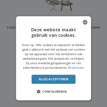
n
t
o
e
n
i
s
d
k
V
a
i
e
e
n
n
l
r
t
g
We hebben momenteel geen resultaten voor
"
"
e
p
e
K
n
Controleer of u het correct hebt gespeld of zoek een andere
a
n
Deze website maakt
o
k
term.
gebruik van cookies.
ENGLISH
o
k
p
i
×
A
DUTCH
o
duidelijke zoek
n
Door op “Alle cookies accepteren” te klikken
l
p
g
gaat u akkoord met het opslaan van cookies
l
o
op uw apparaat voor het verbeteren van
e
n
Inloggen /
websitenavigatie, het analyseren, te helpen
p
d
Registreren
bij onze marketinginspanningen en om
r
e
advertenties te personaliseren.
Read more
o
r
d
w
Klantenservice
u
e
ALLES ACCEPTEREN
c
r
t
p
e
CONFIGUREREN
n