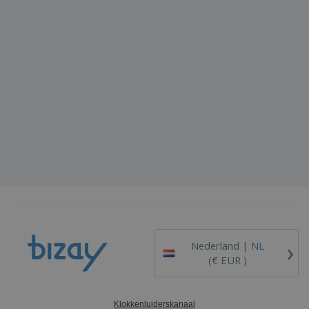
›
Nederland |
NL
(€ EUR )
Klokkenluiderskanaal