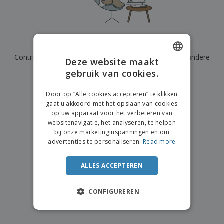
n
t
o
e
n
i
s
d
k
V
a
i
e
e
n
n
l
r
t
g
We hebben momenteel geen resultaten voor
"
"
e
p
e
K
n
Controleer of u het correct hebt gespeld of zoek een andere
a
n
Deze website maakt
o
k
term.
gebruik van cookies.
ENGLISH
o
k
p
i
×
A
DUTCH
o
duidelijke zoek
n
Door op “Alle cookies accepteren” te klikken
l
p
g
gaat u akkoord met het opslaan van cookies
l
o
op uw apparaat voor het verbeteren van
e
n
Inloggen /
websitenavigatie, het analyseren, te helpen
p
d
Registreren
bij onze marketinginspanningen en om
r
e
advertenties te personaliseren.
Read more
o
r
d
w
Klantenservice
u
e
ALLES ACCEPTEREN
c
r
t
p
e
CONFIGUREREN
n