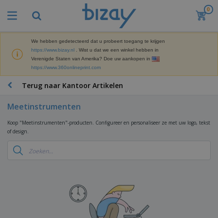
0
B
e
s
t
We hebben gedetecteerd dat u probeert toegang te krijgen
M
s
https://www.bizay.nl
. Wist u dat we een winkel hebben in
a
e
Verenigde Staten van Amerika? Doe uw aankopen in
r
l
https://www.360onlineprint.com
k
l
P
e
e
r
Terug naar Kantoor Artikelen
t
r
o
i
s
m
n
Meetinstrumenten
D
o
g
i
t
M
Koop "Meetinstrumenten"-producten. Configureer en personaliseer ze met uw logo, tekst
s
i
a
of design.
p
e
t
K
l
-
e
a
a
P
r
n
y
r
i
t
s
o
T
a
o
e
d
a
a
o
n
u
s
l
r
E
c
s
a
x
K
t
e
r
p
l
e