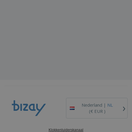
›
Nederland |
NL
(€ EUR )
Klokkenluiderskanaal