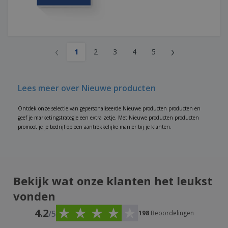
‹
›
1
2
3
4
5
Lees meer over Nieuwe producten
Ontdek onze selectie van gepersonaliseerde Nieuwe producten producten en
geef je marketingstrategie een extra zetje. Met Nieuwe producten producten
promoot je je bedrijf op een aantrekkelijke manier bij je klanten.
Bekijk wat onze klanten het leukst
vonden
4.2
/5
198
Beoordelingen