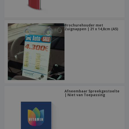
Brochurehouder met
Zuignappen | 21 x 14,8cm (A5)
Afneembaar Spreekgestoelte
| Niet van Toepassing