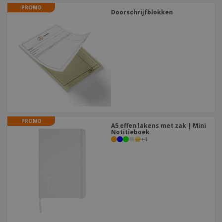
PROMO
Doorschrijfblokken
PROMO
A5 effen lakens met zak | Mini
Notitieboek
+
4