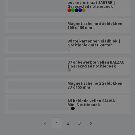
pocketformaat SARTRE |
Gerecycled notitieboek
Magnetische notitieblokken
100 x 150 mm
Witte kartonnen Kladblok |
Notitieblok met karton
B7 onbewerkte vellen BALZAC
| Gerecycled notitieboek
Magnetische notitieblokken
73 x 155 mm
A5 beklede vellen SALVIA |
Mini Notitieboek
‹
›
1
2
3