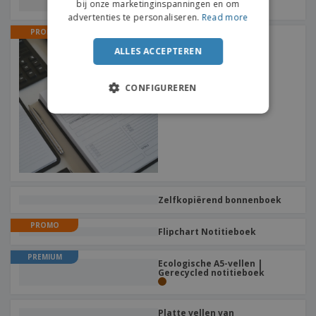
bij onze marketinginspanningen en om
advertenties te personaliseren.
Read more
PROMO
Server pads
ALLES ACCEPTEREN
CONFIGUREREN
Zelfkopiërend bonnenboek
PROMO
Flipchart Notitieboek
PREMIUM
Ecologische A5-vellen |
Gerecycled notitieboek
Platte vellen van