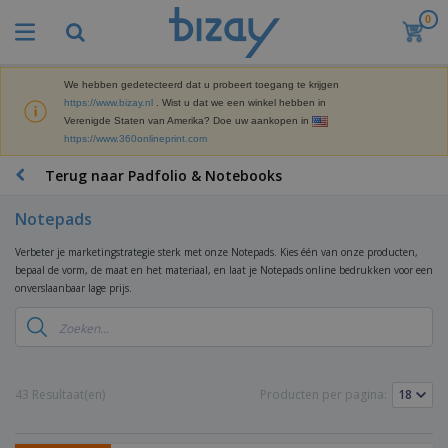
0
B
e
s
t
We hebben gedetecteerd dat u probeert toegang te krijgen
M
s
https://www.bizay.nl
. Wist u dat we een winkel hebben in
a
e
Verenigde Staten van Amerika? Doe uw aankopen in
r
l
https://www.360onlineprint.com
k
l
P
e
e
r
Terug naar Padfolio & Notebooks
t
r
o
i
s
m
n
Notepads
D
o
g
i
t
M
Verbeter je marketingstrategie sterk met onze Notepads. Kies één van onze producten,
s
i
a
bepaal de vorm, de maat en het materiaal, en laat je Notepads online bedrukken voor een
p
e
t
onverslaanbaar lage prijs.
K
l
-
e
a
a
P
r
n
y
r
i
t
s
o
T
a
o
e
d
a
a
o
n
u
s
43 Resultaat(en)
Producten per pagina:
l
r
E
c
s
a
x
K
t
e
r
p
l
e