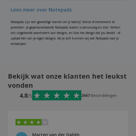
Lees meer over Notepads
Notepads zijn een geweldige manier om je bedrijf, dienst of evenement te
promoten. Je gepersonaliseerde Notepads maken is eenvoudig en snel. Verken
ons uitgebreide assortiment aan designs, en kies het design dat jou bevalt - of
upload één van je eigen designs. Als je wilt kunnen wij ook Notepads voor je
ontwerpen.
Bekijk wat onze klanten het leukst
vonden
4.8
/5
2667
Beoordelingen
Marten van der Galiën