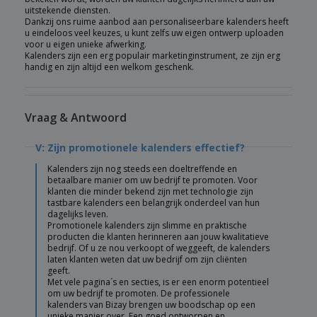
uitstekende diensten.
Dankzij ons ruime aanbod aan personaliseerbare kalenders heeft
u eindeloos veel keuzes, u kunt zelfs uw eigen ontwerp uploaden
voor u eigen unieke afwerking.
Kalenders zijn een erg populair marketinginstrument, ze zijn erg
handig en zijn altijd een welkom geschenk.
Vraag & Antwoord
V: Zijn promotionele kalenders effectief?
Kalenders zijn nog steeds een doeltreffende en
betaalbare manier om uw bedrijf te promoten. Voor
klanten die minder bekend zijn met technologie zijn
tastbare kalenders een belangrijk onderdeel van hun
dagelijks leven.
Promotionele kalenders zijn slimme en praktische
producten die klanten herinneren aan jouw kwalitatieve
bedrijf. Of u ze nou verkoopt of weggeeft, de kalenders
laten klanten weten dat uw bedrijf om zijn cliënten
geeft.
Met vele pagina´s en secties, is er een enorm potentieel
om uw bedrijf te promoten. De professionele
kalenders van Bizay brengen uw boodschap op een
unieke manier over. Een goed ontworpen en