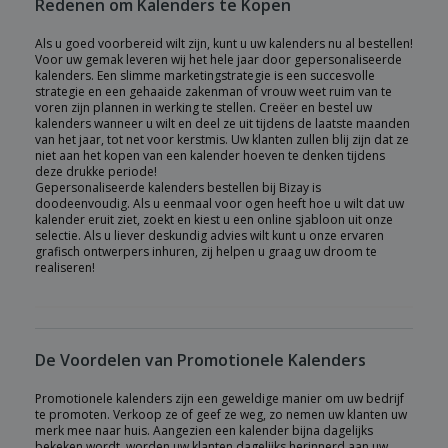
Redenen om Kalenders te Kopen
Als u goed voorbereid wilt zijn, kunt u uw kalenders nu al bestellen!
Voor uw gemak leveren wij het hele jaar door gepersonaliseerde
kalenders. Een slimme marketingstrategie is een succesvolle
strategie en een gehaaide zakenman of vrouw weet ruim van te
voren zijn plannen in werking te stellen. Creëer en bestel uw
kalenders wanneer u wilt en deel ze uit tijdens de laatste maanden
van het jaar, tot net voor kerstmis. Uw klanten zullen blij zijn dat ze
niet aan het kopen van een kalender hoeven te denken tijdens
deze drukke periode!
Gepersonaliseerde kalenders bestellen bij Bizay is
doodeenvoudig. Als u eenmaal voor ogen heeft hoe u wilt dat uw
kalender eruit ziet, zoekt en kiest u een online sjabloon uit onze
selectie. Als u liever deskundig advies wilt kunt u onze ervaren
grafisch ontwerpers inhuren, zij helpen u graag uw droom te
realiseren!
De Voordelen van Promotionele Kalenders
Promotionele kalenders zijn een geweldige manier om uw bedrijf
te promoten. Verkoop ze of geef ze weg, zo nemen uw klanten uw
merk mee naar huis. Aangezien een kalender bijna dagelijks
bekeken wordt, worden uw klanten dagelijks herinnerd aan uw