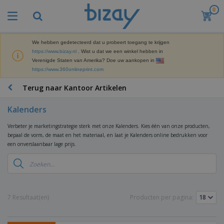
0
B
e
s
t
We hebben gedetecteerd dat u probeert toegang te krijgen
M
s
https://www.bizay.nl
. Wist u dat we een winkel hebben in
a
e
Verenigde Staten van Amerika? Doe uw aankopen in
r
l
https://www.360onlineprint.com
k
l
P
e
e
r
Terug naar Kantoor Artikelen
t
r
o
i
s
m
n
Kalenders
D
o
g
i
t
M
Verbeter je marketingstrategie sterk met onze Kalenders. Kies één van onze producten,
s
i
a
bepaal de vorm, de maat en het materiaal, en laat je Kalenders online bedrukken voor
p
e
t
een onverslaanbaar lage prijs.
K
l
-
e
a
a
P
r
n
y
r
i
t
s
o
T
a
o
e
d
a
a
o
n
u
s
7 Resultaat(en)
Producten per pagina:
l
r
E
c
s
a
x
K
t
e
r
p
l
e