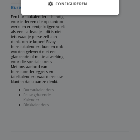
CONFIGUREREN
Bureaukalenders:
Een bureaukalender is handig
voor iedereen die op kantoor
werkt en er eentje krijgen voelt
als een cadeautje – dit is niet
iets waar je perse zelf aan
denkt om te kopen! Bizay
bureaukalenders kunnen ook
worden geleverd met een
glanzende of matte afwerking
voor die speciale toets.
Met ons aanbod van
bureauonderleggers en
tafelkalenders waarderen uw
klanten dat u aan ze denkt.
Bureaukalenders
Eeuwigdurende
Kalender
Blokkalenders