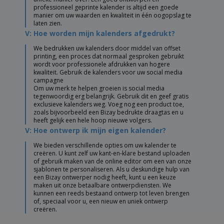
professioneel geprinte kalender is altijd een goede
manier om uw waarden en kwaliteit in één oogopslag te
laten zien.
V: Hoe worden mijn kalenders afgedrukt?
We bedrukken uw kalenders door middel van offset
printing, een proces dat normaal gesproken gebruikt
wordt voor professionele afdrukken van hogere
kwaliteit. Gebruik de kalenders voor uw social media
campagne
Om uw merk te helpen groeien is social media
tegenwoordig erg belangrijk. Gebruik dit en geef gratis
exclusieve kalenders weg. Voeg nog een product toe,
zoals bijvoorbeeld een Bizay bedrukte draagtas en u
heeft gelijk een hele hoop nieuwe volgers.
V: Hoe ontwerp ik mijn eigen kalender?
We bieden verschillende opties om uw kalender te
creëren. U kunt zelf uw kant-en-klare bestand uploaden
of gebruik maken van de online editor om een van onze
sjablonen te personaliseren. Als u deskundige hulp van
een Bizay ontwerper nodig heeft, kunt u een keuze
maken uit onze betaalbare ontwerpdiensten. We
kunnen een reeds bestaand ontwerp tot leven brengen
of, speciaal voor u, een nieuw en uniek ontwerp
creëren.