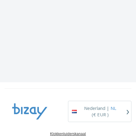
›
Nederland |
NL
(€ EUR )
Klokkenluiderskanaal