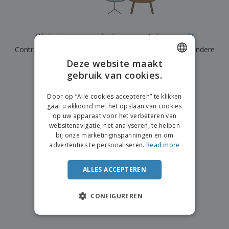
n
t
o
e
n
i
s
d
k
V
a
i
e
e
n
n
We hebben momenteel geen resultaten voor
"
"
l
r
t
g
e
Controleer of u het correct hebt gespeld of zoek een andere
p
e
K
n
a
n
Deze website maakt
term.
o
k
gebruik van cookies.
ENGLISH
o
k
×
p
duidelijke zoek
i
A
DUTCH
o
n
Door op “Alle cookies accepteren” te klikken
l
p
g
gaat u akkoord met het opslaan van cookies
l
o
op uw apparaat voor het verbeteren van
e
n
Inloggen /
websitenavigatie, het analyseren, te helpen
p
d
Registreren
bij onze marketinginspanningen en om
r
e
advertenties te personaliseren.
Read more
o
r
d
w
Klantenservice
u
e
ALLES ACCEPTEREN
c
r
t
p
e
CONFIGUREREN
n