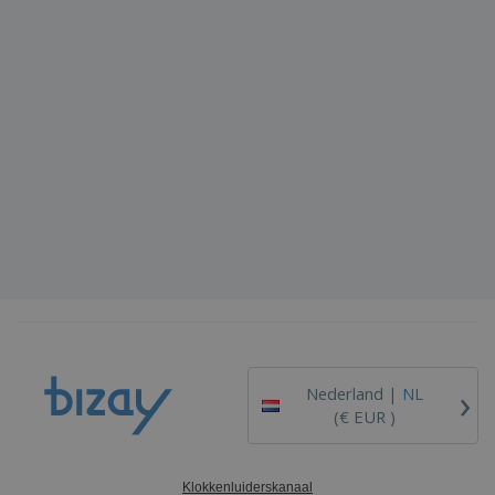
›
Nederland |
NL
(€ EUR )
Klokkenluiderskanaal