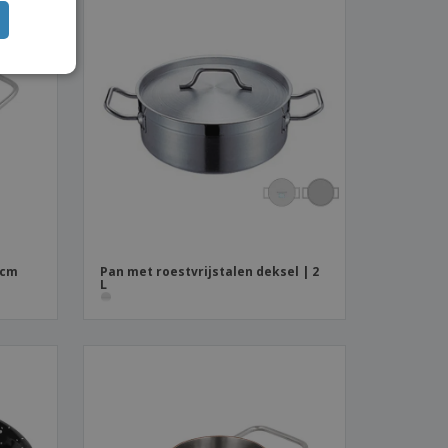
 cm
Pan met roestvrijstalen deksel | 2
L