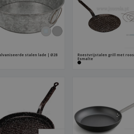
Posters
Eten en snoep
Eco
Boe
Koffers en rugzakken
Printeretiketten
cat
lvaniseerde stalen lade | Ø28
Roestvrijstalen grill met roos
Esmalte