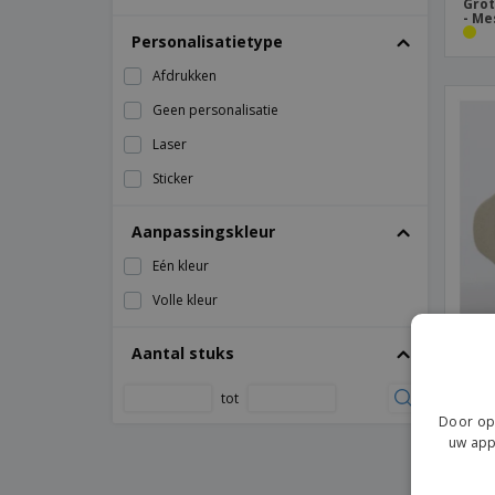
Esmalte
Grot
- Me
Soeppan Bain-Marie (70ºC-95ºC) Zwart
Personalisatietype
Roestvrij Staal
Afdrukken
keramische braadpan
Geen personalisatie
Laser
Sticker
Aanpassingskleur
Eén kleur
Volle kleur
Aantal stuks
tot
Lag
Door op 
uw app