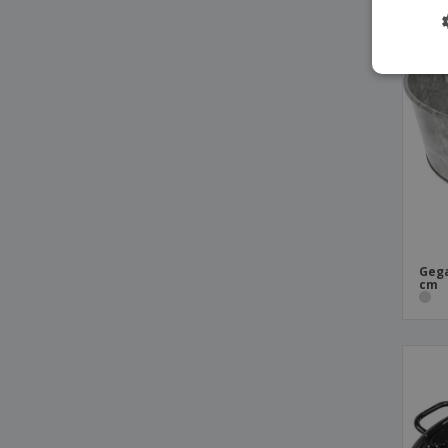
Gega
cm