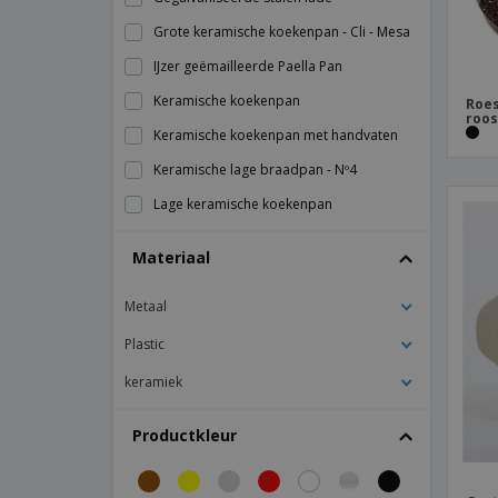
Grote keramische koekenpan - Cli - Mesa
IJzer geëmailleerde Paella Pan
Keramische koekenpan
Roes
roos
Keramische koekenpan met handvaten
Keramische lage braadpan - Nº4
Lage keramische koekenpan
Mini kookgerei met zwarte melamine
Materiaal
handgrepen
Mini roestvrij stalen pot
Metaal
Pan met roestvrijstalen deksel
Plastic
RVS pan - Concorde
keramiek
Roestvrijstalen geëmailleerde koekenpan
met rooster - Esmalte
Productkleur
Roestvrijstalen grill met rooster - Esmalte
Roestvrijstalen grill zonder rooster -