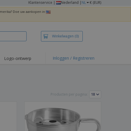
Klantenservice
|
Nederland |
NL
€ (EUR)
 Amerika? Doe uw aankopen in
Winkelwagen
(0)
Inloggen / Registreren
Logo-ontwerp
 items en acties
irts en polo's
duurwerk
Producten per pagina:
enactiviteiten
iswerken
zenddozen
ersonaliseerde
chenken