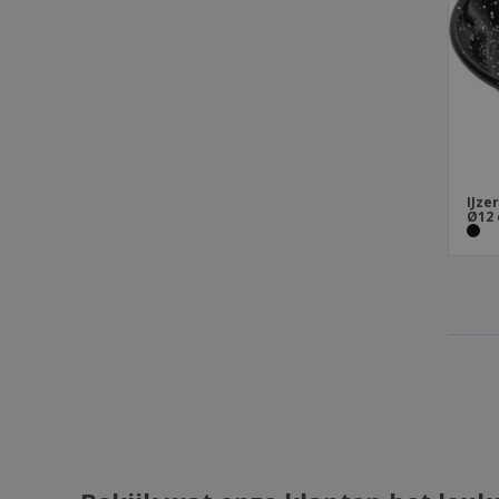
IJze
Ø12