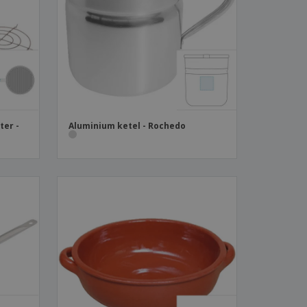
logische producten
ken en
alogussen
ter -
Aluminium ketel - Rochedo