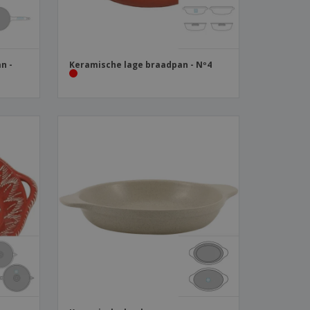
n -
Keramische lage braadpan - Nº4