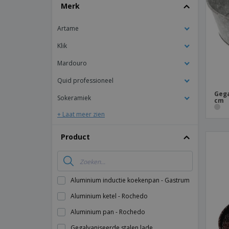
T-shirt
Merk
Magneten
Artame
Spandoeken
Klik
Mardouro
Quid professioneel
Gega
Sokeramiek
cm
+ Laat meer zien
Product
Aluminium inductie koekenpan - Gastrum
Aluminium ketel - Rochedo
Aluminium pan - Rochedo
Gegalvaniseerde stalen lade