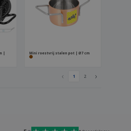
n |
Mini roestvrij stalen pot | Ø7 cm
‹
›
1
2