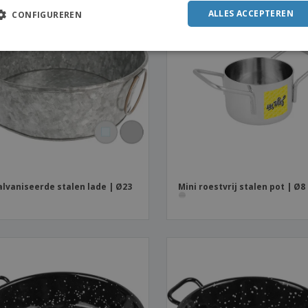
ALLES ACCEPTEREN
CONFIGUREREN
lvaniseerde stalen lade | Ø23
Mini roestvrij stalen pot | Ø8