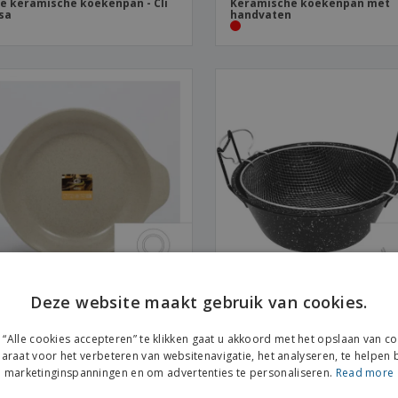
e keramische koekenpan - Cli
Keramische koekenpan met
sa
handvaten
Deze website maakt gebruik van cookies.
e keramische koekenpan
Roestvrijstalen geëmailleer
koekenpan met rooster - Esm
“Alle cookies accepteren” te klikken gaat u akkoord met het opslaan van c
araat voor het verbeteren van websitenavigatie, het analyseren, te helpen b
marketinginspanningen en om advertenties te personaliseren.
Read more